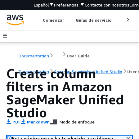
Español
Preferencias
Contacte con nosotros
Come
Comenzar
Guías de servicio
Herrami
Documentation
...
User Guide
Create column
Documentation
Amazon SageMaker Unified Studio
User 
filters in Amazon
SageMaker Unified
Studio
PDF
Markdown
Modo de enfoque
Esta página no se ha traducido a su idioma.