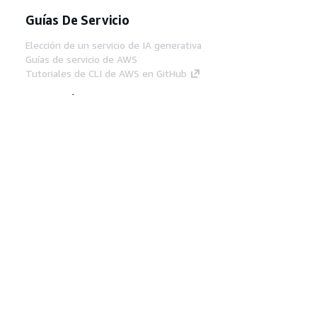
Guías De Servicio
Elección de un servicio de IA generativa
Guías de servicio de AWS
Tutoriales de CLI de AWS en GitHub
Herramientas Para
Desarrolladores
Biblioteca de ejemplos de código de AWS
AWS CLI
Centro de creadores en AWS
Blog de herramientas para desarrolladores de
AWS
Enlaces Útiles
Descarga del servidor MCP de documentación
de AWS
Inicio de sesión en la consola de AWS
AWS re:Post