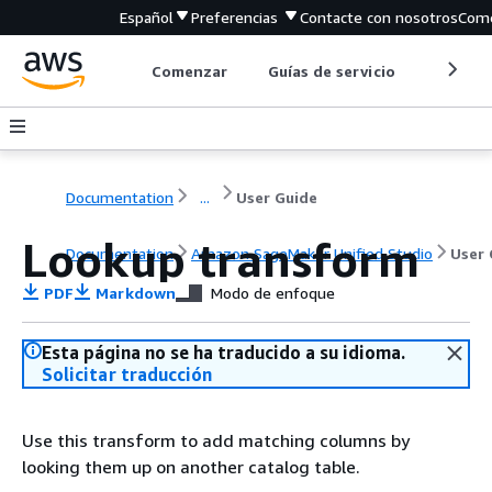
Español
Preferencias
Contacte con nosotros
Come
Comenzar
Guías de servicio
Herrami
Documentation
...
User Guide
Lookup transform
Documentation
Amazon SageMaker Unified Studio
User 
PDF
Markdown
Modo de enfoque
Esta página no se ha traducido a su idioma.
Solicitar traducción
Use this transform to add matching columns by
looking them up on another catalog table.