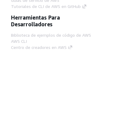
Guías de servicio de AWS
Tutoriales de CLI de AWS en GitHub
Herramientas Para
Desarrolladores
Biblioteca de ejemplos de código de AWS
AWS CLI
Centro de creadores en AWS
Blog de herramientas para desarrolladores de
AWS
Enlaces Útiles
Descarga del servidor MCP de documentación
de AWS
Inicio de sesión en la consola de AWS
AWS re:Post
Privacidad
Términos del sitio
Preferencias de
cookies
© 2026, Amazon Web Services, Inc o
sus afiliados. Todos los derechos reservados.