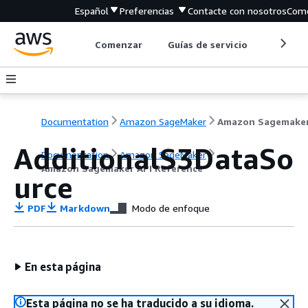
Español
Preferencias
Contacte con nosotros
Come
Comenzar
Guías de servicio
Herrami
Documentation
Amazon SageMaker
AdditionalS3DataSo
Documentation
Amazon SageMaker
Amazon Sagemaker API Reference
urce
PDF
Markdown
Modo de enfoque
En esta página
Esta página no se ha traducido a su idioma.