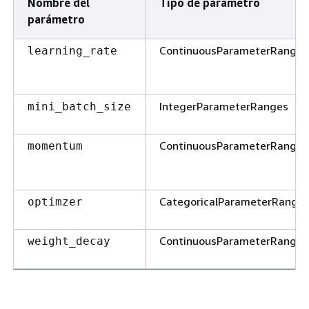
Nombre del
Tipo de parámetro
parámetro
ContinuousParameterRange
learning_rate
IntegerParameterRanges
mini_batch_size
ContinuousParameterRange
momentum
CategoricalParameterRange
optimzer
ContinuousParameterRange
weight_decay