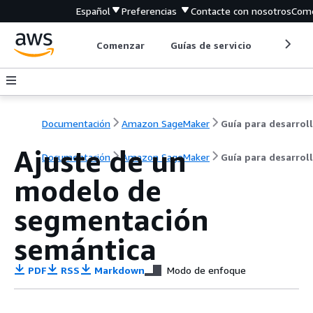
Español
Preferencias
Contacte con nosotros
Come
Comenzar
Guías de servicio
Herrami
Documentación
Amazon SageMaker
Ajuste de un
Documentación
Amazon SageMaker
Guía para desarrol
modelo de
segmentación
semántica
PDF
RSS
Markdown
Modo de enfoque