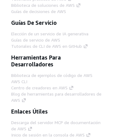
Biblioteca de soluciones de AWS
Guías de decisiones de AWS
Guías De Servicio
Elección de un servicio de IA generativa
Guías de servicio de AWS
Tutoriales de CLI de AWS en GitHub
Herramientas Para
Desarrolladores
Biblioteca de ejemplos de código de AWS
AWS CLI
Centro de creadores en AWS
Blog de herramientas para desarrolladores de
AWS
Enlaces Útiles
Descarga del servidor MCP de documentación
de AWS
Inicio de sesión en la consola de AWS