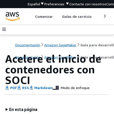
Español
Preferencias
Contacte con nosotros
Come
Comenzar
Guías de servicio
Herrami
Documentación
Amazon SageMaker
Acelere el inicio de
Documentación
Amazon SageMaker
Guía para desarrol
contenedores con
SOCI
PDF
RSS
Markdown
Modo de enfoque
En esta página