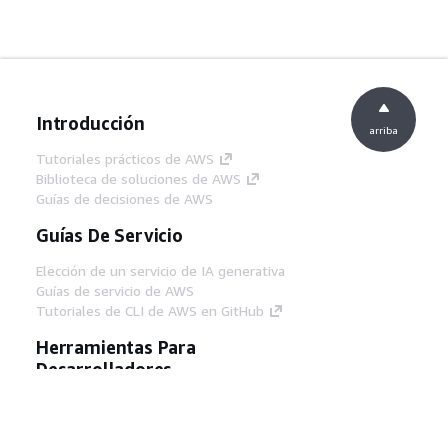
Introducción
arriba
Tutoriales prácticos de AWS
Biblioteca de soluciones de AWS
Guías de decisiones de AWS
Guías De Servicio
Elección de un servicio de IA generativa
Guías de servicio de AWS
Tutoriales de CLI de AWS en GitHub
Herramientas Para
Desarrolladores
Biblioteca de ejemplos de código de AWS
AWS CLI
Centro de creadores en AWS