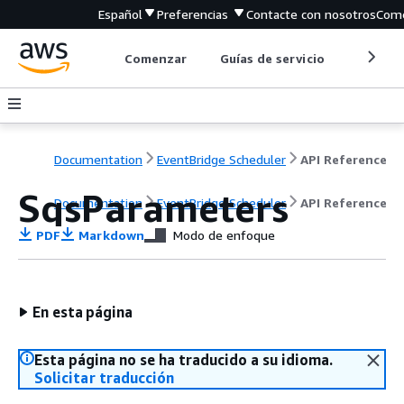
Español
Preferencias
Contacte con nosotros
Come
Comenzar
Guías de servicio
Herrami
Documentation
EventBridge Scheduler
API Reference
SqsParameters
Documentation
EventBridge Scheduler
API Reference
PDF
Markdown
Modo de enfoque
En esta página
Esta página no se ha traducido a su idioma.
Solicitar traducción