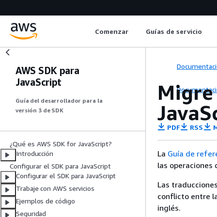
Comenzar
Guías de servicio
Documentaci
AWS SDK para
JavaScript
Migre 
Documentaci
Guía del desarrollador para la
JavaS
versión 3 de SDK
PDF
RSS
M
¿Qué es AWS SDK for JavaScript?
La
Guía de refer
Introducción
las operaciones 
Configurar el SDK para JavaScript
Configurar el SDK para JavaScript
Las traducciones
Trabaje con AWS servicios
conflicto entre l
Ejemplos de código
inglés.
Seguridad