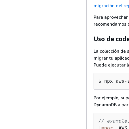
migración del re
Para aprovechar 
recomendamos que
Uso de cod
La colección de
migrar tu aplicac
Puede ejecutar l
$ npx aws-
Por ejemplo, sup
DynamoDB a parti
// example
import
 AWS