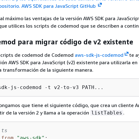
positorio. AWS SDK para JavaScript GitHub
al máximo las ventajas de la versión AWS SDK para JavaScript
 utilices los scripts de codemod que se describen a contin
emod para migrar código de v2 existente
 scripts de codemod de Codemod
aws-sdk-js-codemod
te a
ión AWS SDK para JavaScript (v2) existente para utilizarla en 
a transformación de la siguiente manera.
sdk-js-codemod -t v2-to-v3 PATH...
ongamos que tiene el siguiente código, que crea un cliente
r de la versión 2 y llama a la operación
.
listTables
.ts
 
from
"aws-sdk"
;
