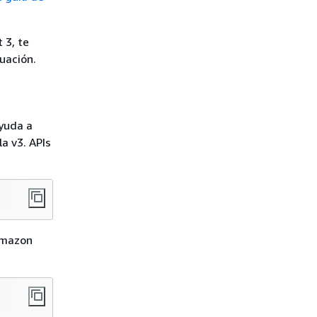
 3, te
uación.
yuda a
la v3. APIs
 Amazon