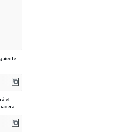
iguiente
rá el
manera.