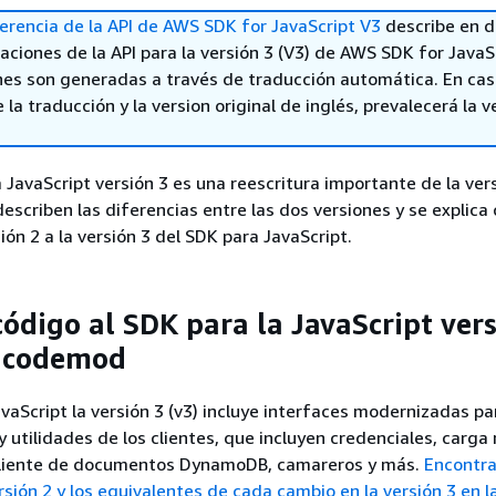
erencia de la API de AWS SDK for JavaScript V3
describe en d
aciones de la API para la versión 3 (V3) de AWS SDK for JavaS
nes son generadas a través de traducción automática. En ca
 la traducción y la version original de inglés, prevalecerá la v
JavaScript versión 3 es una reescritura importante de la vers
describen las diferencias entre las dos versiones y se explic
ión 2 a la versión 3 del SDK para JavaScript.
código al SDK para la JavaScript vers
 codemod
aScript la versión 3 (v3) incluye interfaces modernizadas pa
y utilidades de los clientes, que incluyen credenciales, carga
liente de documentos DynamoDB, camareros y más.
Encontra
rsión 2 y los equivalentes de cada cambio en la versión 3 en l