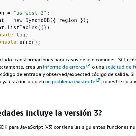
on = 
"us-west-2"
nt = 
new
 DynamoDB(
{
nt.listTables(
{
})

nsole
.log)

onsole
.error);
ado transformaciones para casos de uso comunes. Si tu cód
ectamente, crea un
informe de errores
o una
solicitud de 
código de entrada y observed/expected código de salida. Si
o ya está incluido en
un problema existente
, muestre su ap
dades incluye la versión 3?
 SDK para JavaScript (v3) contiene las siguientes funciones nu