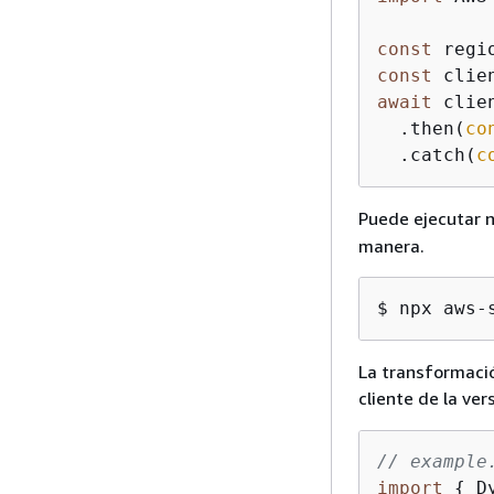
const
 regi
const
 clie
await
 clie
  .then(
co
  .catch(
c
Puede ejecutar 
manera.
$ npx aws-
La transformació
cliente de la ver
// example
import
{
 D