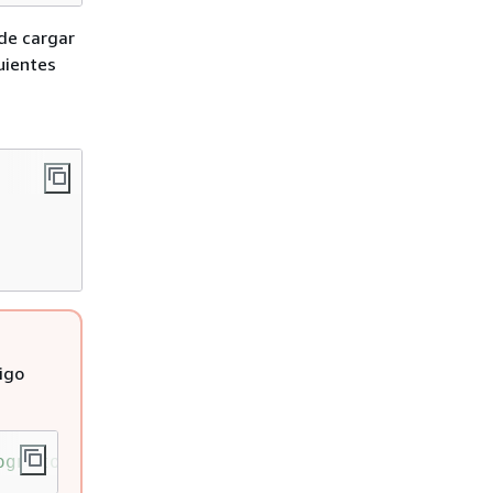
ede cargar
uientes
igo
ognito-identity/CognitoIdentity"
;