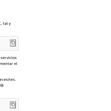
 tal y
servicios.
umentar el
ecesites.
DB