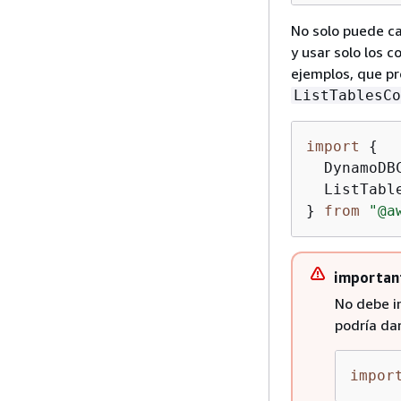
No solo puede ca
y usar solo los 
ejemplos, que p
ListTablesCo
import
{
  DynamoDBC
  ListTable
} 
from
"@a
importan
No debe i
podría dar
impor