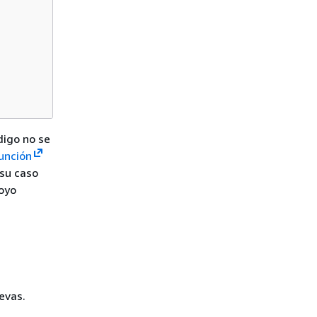
igo no se
función
 su caso
oyo
evas.