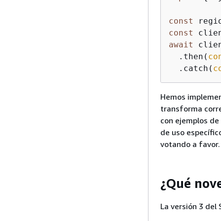
const
 regi
const
 clie
await
 clie
  .then(
co
  .catch(
c
Hemos implement
transforma corr
con ejemplos de 
de uso específic
votando a favor.
¿Qué nove
La versión 3 del