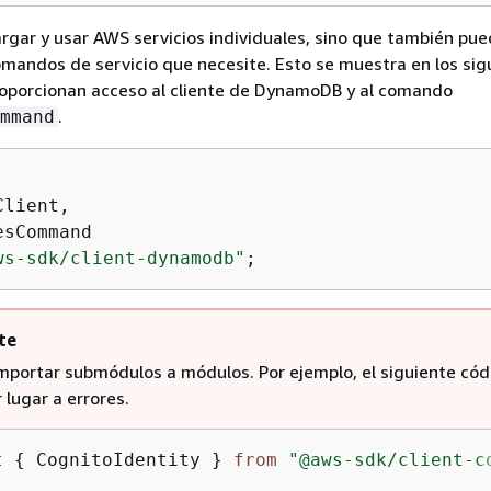
rgar y usar AWS servicios individuales, sino que también pu
comandos de servicio que necesite. Esto se muestra en los sig
roporcionan acceso al cliente de DynamoDB y al comando
.
mmand
lient,

sCommand

ws-sdk/client-dynamodb"
;
te
mportar submódulos a módulos. Por ejemplo, el siguiente cód
 lugar a errores.
t
{
 CognitoIdentity } 
from
"@aws-sdk/client-c