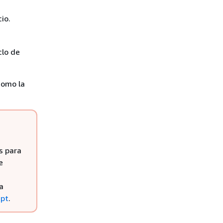
io.
clo de
como la
n
s para
e
a
ipt
.