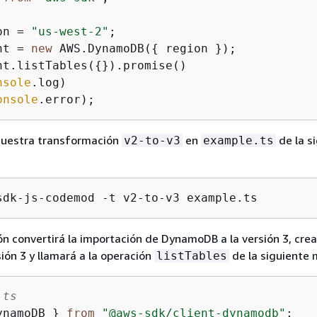
on = 
"us-west-2"
nt = 
new
 AWS.DynamoDB(
{
nt.listTables(
{
}).promise()

nsole
.log)

onsole
.error);
nuestra transformación
en
de la s
v2-to-v3
example.ts
sdk-js-codemod -t v2-to-v3 example.ts
n convertirá la importación de DynamoDB a la versión 3, crea
sión 3 y llamará a la operación
de la siguiente 
listTables
.ts
ynamoDB } 
from
"@aws-sdk/client-dynamodb"
;
