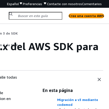
Español
Preferencias
Contacte con nosotros
Comentarios
Cree una cuenta AWS
ón 3 de SDK
 3.x del AWS SDK para
ón 3 de SDK
alle todas
En esta página
de
sion en
Migración a v3 mediante
codemod