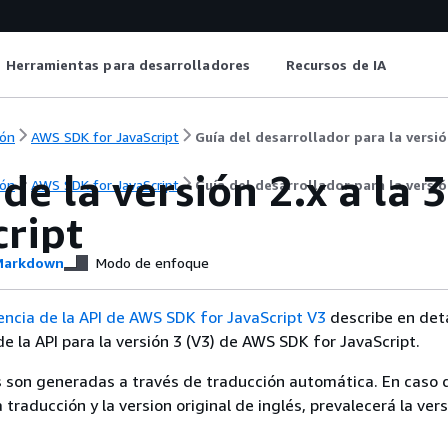
Herramientas para desarrolladores
Recursos de IA
ón
AWS SDK for JavaScript
Guía del desarrollador para la versi
de la versión 2.x a la
ón
AWS SDK for JavaScript
Guía del desarrollador para la versi
cript
arkdown
Modo de enfoque
encia de la API de AWS SDK for JavaScript V3
describe en det
de la API para la versión 3 (V3) de AWS SDK for JavaScript.
 son generadas a través de traducción automática. En caso 
a traducción y la version original de inglés, prevalecerá la ver