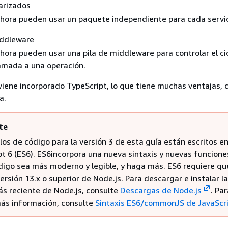
arizados
ahora pueden usar un paquete independiente para cada servic
iddleware
hora pueden usar una pila de middleware para controlar el ci
lamada a una operación.
iene incorporado TypeScript, lo que tiene muchas ventajas, 
a.
te
os de código para la versión 3 de esta guía están escritos e
t 6 (ES6). ES6incorpora una nueva sintaxis y nuevas funcione
digo sea más moderno y legible, y haga más. ES6 requiere qu
 versión 13.x o superior de Node.js. Para descargar e instalar la
ás reciente de Node.js, consulte
Descargas de Node.js
. Par
ás información, consulte
Sintaxis ES6/commonJS de JavaScr