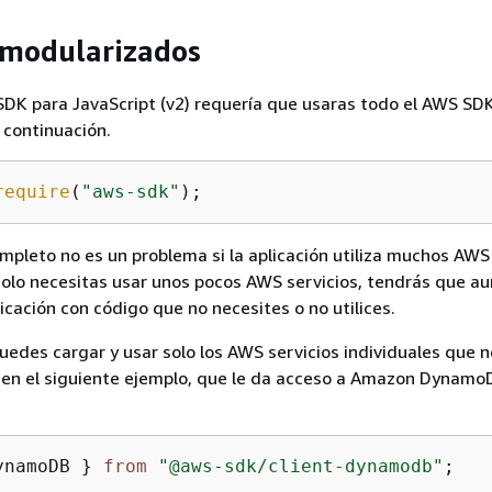
 modularizados
 SDK para JavaScript (v2) requería que usaras todo el AWS SDK,
 continuación.
require
(
"aws-sdk"
);
mpleto no es un problema si la aplicación utiliza muchos AWS 
solo necesitas usar unos pocos AWS servicios, tendrás que a
icación con código que no necesites o no utilices.
puedes cargar y usar solo los AWS servicios individuales que n
 en el siguiente ejemplo, que le da acceso a Amazon Dynamo
ynamoDB } 
from
"@aws-sdk/client-dynamodb"
;