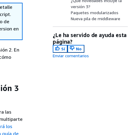
¿Qué novedades incluye la
etalle
versión 3?
Paquetes modularizados
cript.
Nueva pila de middleware
so de
ersion en
¿Le ha servido de ayuda esta
página?
Sí
No
ión 2. En
Enviar comentarios
a cómo
ión 3
ra las
 multiparte
rá los
a guía de