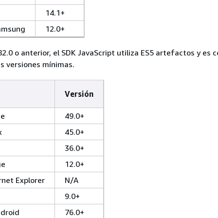
14.1+
Samsung
12.0+
82.0 o anterior, el SDK JavaScript utiliza ES5 artefactos y es 
es versiones mínimas.
Versión
me
49.0+
x
45.0+
36.0+
ge
12.0+
net Explorer
N/A
9.0+
droid
76.0+