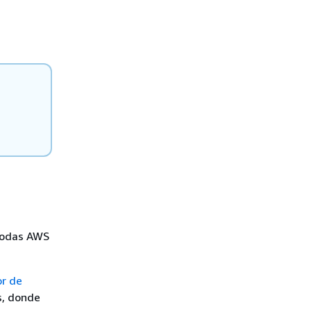
 todas AWS
or de
s, donde