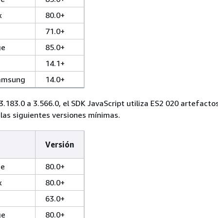
x
80.0+
71.0+
ge
85.0+
14.1+
Samsung
14.0+
3.183.0 a 3.566.0, el SDK JavaScript utiliza ES2 020 artefacto
las siguientes versiones mínimas.
Versión
me
80.0+
x
80.0+
63.0+
ge
80.0+