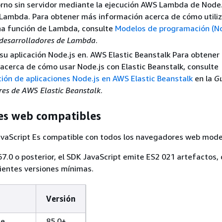
orno sin servidor mediante la ejecución AWS Lambda de Node
Lambda. Para obtener más información acerca de cómo utiliz
na función de Lambda, consulte
Modelos de programación (No
 desarrolladores de Lambda
.
u aplicación Node.js en. AWS Elastic Beanstalk Para obtener
acerca de cómo usar Node.js con Elastic Beanstalk, consulte
ón de aplicaciones Node.js en AWS Elastic Beanstalk
en la
Gu
res de AWS Elastic Beanstalk
.
s web compatibles
vaScript Es compatible con todos los navegadores web mode
567.0 o posterior, el SDK JavaScript emite ES2 021 artefactos,
ientes versiones mínimas.
Versión
me
85.0+