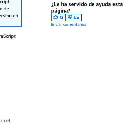
cript.
¿Le ha servido de ayuda esta
so de
página?
ersion en
Sí
No
Enviar comentarios
vaScript
ra el