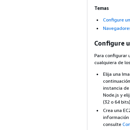
Temas
Configure u
Navegadores
Configure 
Para configurar 
cualquiera de lo
Elija una Im
continuación
instancia d
Node.js y el
(32 o 64 bits)
Crea una EC2
información 
consulte
Con