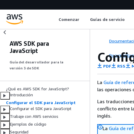
Comenzar
Guías de servicio
Documentaci
AWS SDK para
JavaScript
Confi
Documentaci
Guía del desarrollador para la
PDF
RSS
M
versión 3 de SDK
La
Guía de refer
¿Qué es AWS SDK for JavaScript?
las operaciones 
Introducción
Las traducciones
Configurar el SDK para JavaScript
conflicto entre l
Configurar el SDK para JavaScript
inglés.
Trabaje con AWS servicios
Ejemplos de código
La
Guía de ref
Seguridad