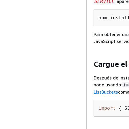
aparec
SERVICE
npm instal
Para obtener una
JavaScript servic
Cargue el
Después de insta
nodo usando
im
ListBuckets
coman
import
{
 S