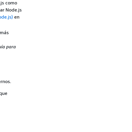
.js como
ar Node.js
de.js)
en
 más
ía para
rnos.
 que