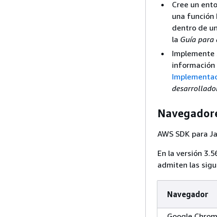
Cree un ent
una función 
dentro de u
la
Guía para
Implemente s
información 
Implementaci
desarrollado
Navegadore
AWS SDK para Ja
En la versión 3.
admiten las sigu
Navegador
Google Chro