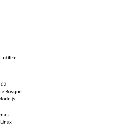
 utilice
A
EC2
ace Busque
Node.js
 más
 Linux