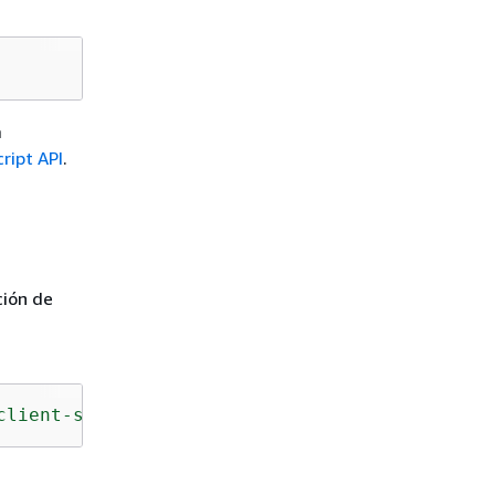
a
ript API
.
ción de
client-s3"
;