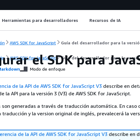
Herramientas para desarrolladores
Recursos de IA
ón
AWS SDK for JavaScript
Guía del desarrollador para la versi
gurar el SDK para Java
ón
AWS SDK for JavaScript
Guía del desarrollador para la versi
arkdown
Modo de enfoque
encia de la API de AWS SDK for JavaScript V3
describe en det
de la API para la versión 3 (V3) de AWS SDK for JavaScript.
 son generadas a través de traducción automática. En caso 
a traducción y la version original de inglés, prevalecerá la ver
erencia de la API de AWS SDK for JavaScript V3
describe en d