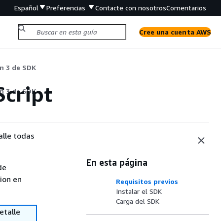
Español
Preferencias
Contacte con nosotros
Comentarios
Cree una cuenta AWS
ón 3 de SDK
Script
ón 3 de SDK
alle todas
En esta página
de
sion en
Requisitos previos
Instalar el SDK
Carga del SDK
etalle