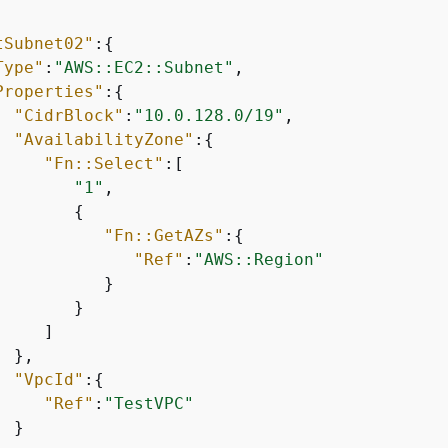
tSubnet02"
:
{
Type"
:
"AWS::EC2::Subnet"
,

Properties"
:
{
"CidrBlock"
:
"10.0.128.0/19"
,

"AvailabilityZone"
:
{
"Fn::Select"
:[

"1"
,

{
"Fn::GetAZs"
:
{
"Ref"
:
"AWS::Region"
          }

       }

    ]

 },

"VpcId"
:
{
"Ref"
:
"TestVPC"
 }
