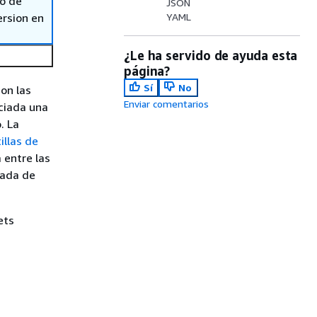
so de
JSON
ersion en
YAML
¿Le ha servido de ayuda esta
página?
Sí
No
on las
Enviar comentarios
ociada una
. La
illas de
 entre las
dada de
ets