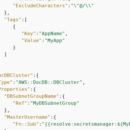
"ExcludeCharacters"
:
"\"@/\\"
 },

"Tags"
:[

{
"Key"
:
"AppName"
,

"Value"
:
"MyApp"
    }

 ]

ocDBCluster"
:
{
Type"
:
"AWS::DocDB::DBCluster"
,

Properties"
:
{
"DBSubnetGroupName"
:
{
"Ref"
:
"MyDBSubnetGroup"
 },

"MasterUsername"
:
{
"Fn::Sub"
:
"
{
{
resolve:secretsmanager:$
{
My