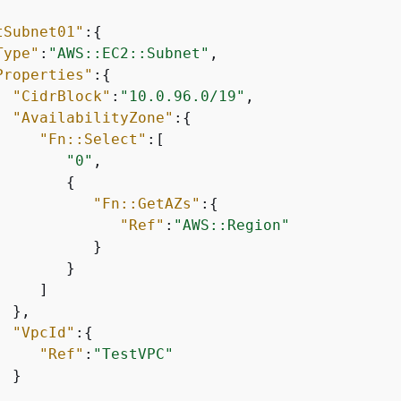
tSubnet01"
:
{
Type"
:
"AWS::EC2::Subnet"
,

Properties"
:
{
"CidrBlock"
:
"10.0.96.0/19"
,

"AvailabilityZone"
:
{
"Fn::Select"
:[

"0"
,

{
"Fn::GetAZs"
:
{
"Ref"
:
"AWS::Region"
          }

       }

    ]

 },

"VpcId"
:
{
"Ref"
:
"TestVPC"
 }
