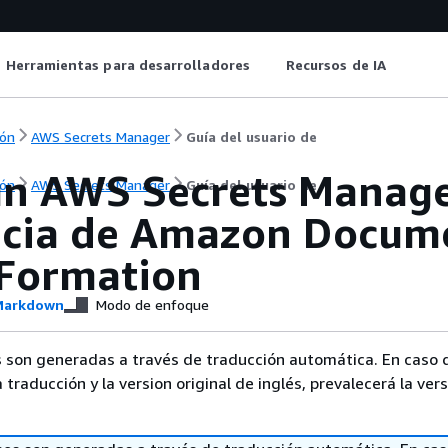
Herramientas para desarrolladores
Recursos de IA
ón
AWS Secrets Manager
Guía del usuario de
un AWS Secrets Manage
ón
AWS Secrets Manager
Guía del usuario de
ncia de Amazon Docum
Formation
arkdown
Modo de enfoque
 son generadas a través de traducción automática. En caso 
a traducción y la version original de inglés, prevalecerá la ver