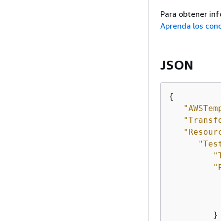
Para obtener in
Aprenda los conc
JSON
{
"AWSTem
"Transf
"Resour
"Tes
"
"
         }
