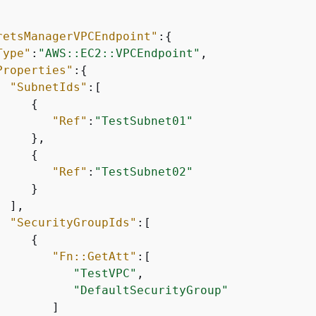
retsManagerVPCEndpoint"
:
{
Type"
:
"AWS::EC2::VPCEndpoint"
,

Properties"
:
{
"SubnetIds"
:[

{
"Ref"
:
"TestSubnet01"
    },

{
"Ref"
:
"TestSubnet02"
    }

 ],

"SecurityGroupIds"
:[

{
"Fn::GetAtt"
:[

"TestVPC"
,

"DefaultSecurityGroup"
       ]
