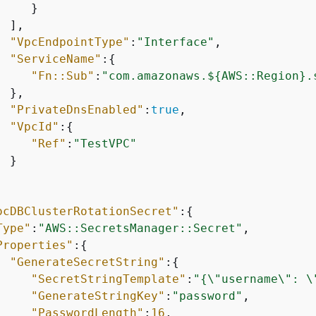
    }

 ],

"VpcEndpointType"
:
"Interface"
,

"ServiceName"
:
{
"Fn::Sub"
:
"com.amazonaws.$
{
AWS::Region}.
 },

"PrivateDnsEnabled"
:
true
,

"VpcId"
:
{
"Ref"
:
"TestVPC"
 }

ocDBClusterRotationSecret"
:
{
Type"
:
"AWS::SecretsManager::Secret"
,

Properties"
:
{
"GenerateSecretString"
:
{
"SecretStringTemplate"
:
"
{
\"username\": \
"GenerateStringKey"
:
"password"
,

"PasswordLength"
:
16
,
