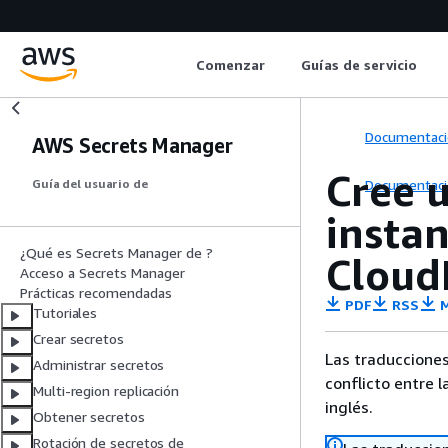
Comenzar
Guías de servicio
Documentaci
AWS Secrets Manager
Cree 
Documentaci
Guía del usuario de
insta
¿Qué es Secrets Manager de ?
Cloud
Acceso a Secrets Manager
Prácticas recomendadas
PDF
RSS
M
Tutoriales
Crear secretos
Las traducciones
Administrar secretos
conflicto entre l
Multi-region replicación
inglés.
Obtener secretos
Rotación de secretos de