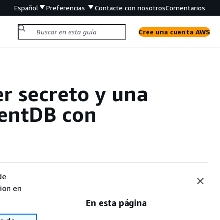
Español
Preferencias
Contacte con nosotros
Comentarios
Cree una cuenta AWS
r secreto y una
entDB con
de
sion en
En esta página