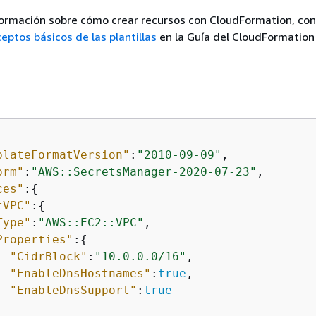
formación sobre cómo crear recursos con CloudFormation, con
eptos básicos de las plantillas
en la Guía del CloudFormation 
plateFormatVersion"
:
"2010-09-09"
,

orm"
:
"AWS::SecretsManager-2020-07-23"
,

ces"
:
{
tVPC"
:
{
Type"
:
"AWS::EC2::VPC"
,

Properties"
:
{
"CidrBlock"
:
"10.0.0.0/16"
,

"EnableDnsHostnames"
:
true
,

"EnableDnsSupport"
:
true