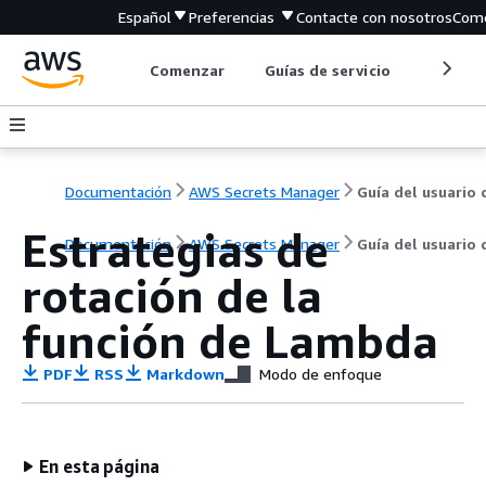
Español
Preferencias
Contacte con nosotros
Come
Comenzar
Guías de servicio
Herrami
Documentación
AWS Secrets Manager
Guía del usuario 
Estrategias de
Documentación
AWS Secrets Manager
Guía del usuario 
rotación de la
función de Lambda
PDF
RSS
Markdown
Modo de enfoque
En esta página