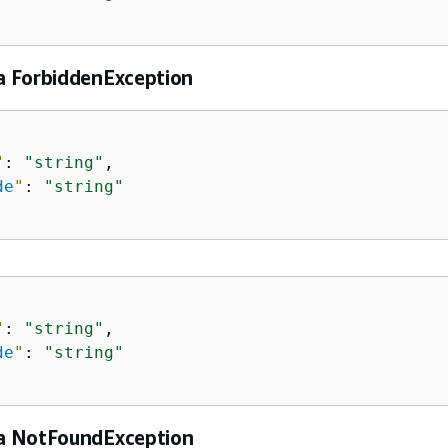
 ForbiddenException
"
: 
"string"
,

de
"
: 
"string"
"
: 
"string"
,

de
"
: 
"string"
a NotFoundException