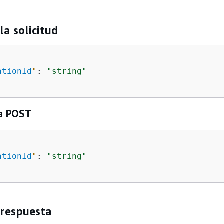
s
la solicitud
ationId
"
: 
"string"
a POST
ationId
"
: 
"string"
 respuesta