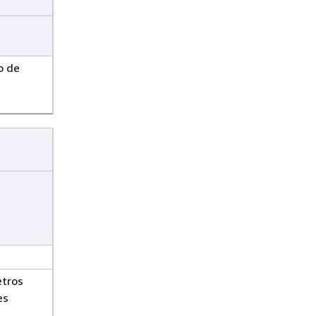
o de
etros
es