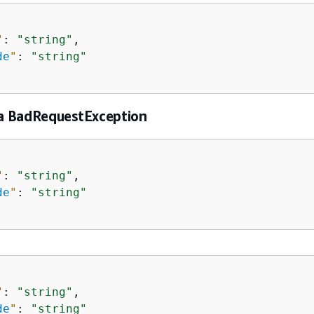
"
: 
"string"
,

de
"
: 
"string"
 BadRequestException
"
: 
"string"
,

de
"
: 
"string"
"
: 
"string"
,

de
"
: 
"string"