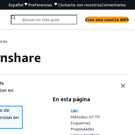
Español
Preferencias
Contacte con nosotros
Comentarios
Cree una cuenta AWS
ores
Unshare
ores
de
sion en
En esta página
so de
URI
ersion en
Métodos HTTP
Esquemas
Propiedades
Véase también