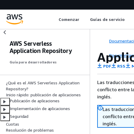
Comenzar
Guías de servicio
Documentaci
AWS Serverless
Application Repository
Appli
Documentaci
Guía para desarrolladores
PDF
RSS
M
Las traducciones
¿Qué es el AWS Serverless Application
Repository?
conflicto entre l
Inicio rápido: publicación de aplicaciones
inglés.
Publicación de aplicaciones
Implementación de aplicaciones
Las traduccio
conflicto entre
Seguridad
inglés.
Cuotas
Resolución de problemas