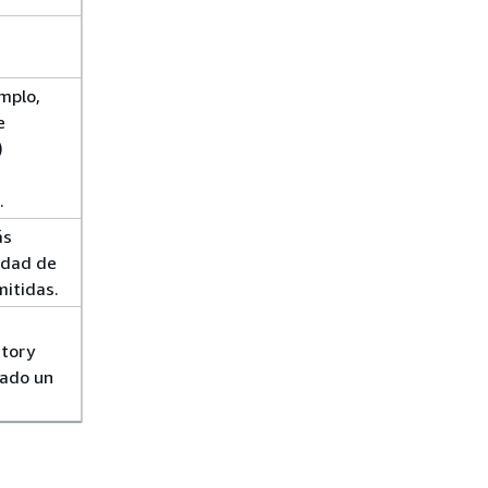
emplo,
e
)
.
ás
idad de
mitidas.
itory
tado un