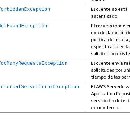
El cliente no está
ForbiddenException
autenticado.
El recurso (por ej
NotFoundException
una declaración d
política de acceso
especificado en la
solicitud no existe
El cliente envía m
TooManyRequestsException
solicitudes por un
tiempo de las per
El AWS Serverless
InternalServerErrorException
Application Repos
servicio ha detec
error interno.