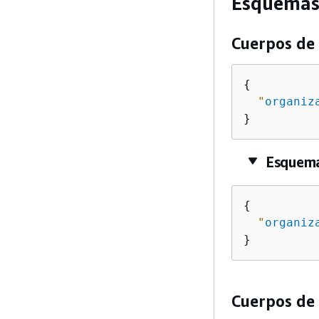
Esquema
Cuerpos de 
{
"
organiz
}
Esquem
{
"
organiz
}
Cuerpos de