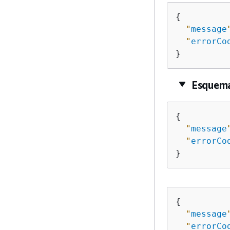
{
"
message
"
errorCo
}
Esquema
{
"
message
"
errorCo
}
{
"
message
"
errorCo