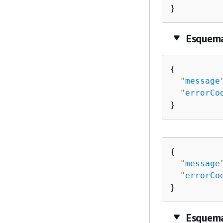
}
Esquema
{
"
message
"
errorCo
}
{
"
message
"
errorCo
}
Esquem