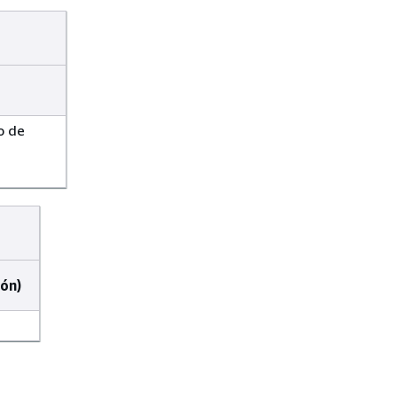
o de
ión)