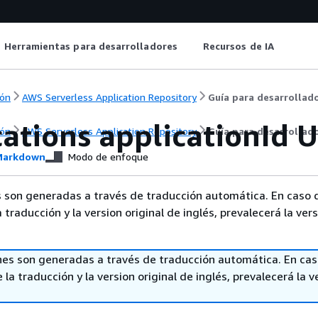
Herramientas para desarrolladores
Recursos de IA
ón
AWS Serverless Application Repository
Guía para desarrollad
cations applicationId 
ón
AWS Serverless Application Repository
Guía para desarrollad
arkdown
Modo de enfoque
 son generadas a través de traducción automática. En caso 
a traducción y la version original de inglés, prevalecerá la ver
nes son generadas a través de traducción automática. En ca
 la traducción y la version original de inglés, prevalecerá la v