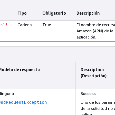
Tipo
Obligatorio
Descripción
Cadena
True
El nombre de recurs
nId
Amazon (ARN) de la
aplicación.
Modelo de respuesta
Description
(Descripción)
Ninguno
Success
Uno de los parám
BadRequestException
de la solicitud no 
válido.