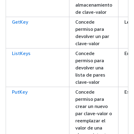
almacenamiento
de clave-valor
GetKey
Concede
Lect
permiso para
devolver un par
clave-valor
ListKeys
Concede
Enu
permiso para
devolver una
lista de pares
clave-valor
PutKey
Concede
Escr
permiso para
crear un nuevo
par clave-valor o
reemplazar el
valor de una