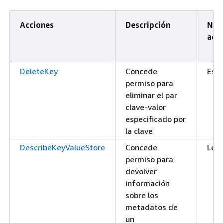
Acciones
Descripción
Nive
acc
DeleteKey
Concede
Escr
permiso para
eliminar el par
clave-valor
especificado por
la clave
DescribeKeyValueStore
Concede
Lect
permiso para
devolver
información
sobre los
metadatos de
un