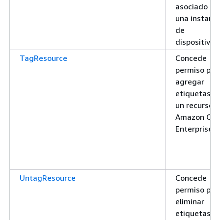
asociado a
una instanci
de
dispositivo
TagResource
Concede
permiso par
agregar
etiquetas a
un recurso 
Amazon On
Enterprise
UntagResource
Concede
permiso par
eliminar
etiquetas d