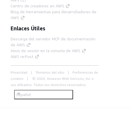
Centro de creadores en AWS
Blog de herramientas para desarrolladores de
AWS
Enlaces Útiles
Descarga del servidor MCP de documentación
de AWS
Inicio de sesión en la consola de AWS
AWS re:Post
Privacidad
Términos del sitio
Preferencias de
cookies
© 2026, Amazon Web Services, Inc o
sus afiliados. Todos los derechos reservados.
Español