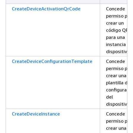
CreateDeviceActivationQrCode
Concede
permiso par
crear un
código QR
para una
instancia de
dispositivo
CreateDeviceConfigurationTemplate
Concede
permiso par
crear una
plantilla de
configuraci
del
dispositivo
CreateDeviceInstance
Concede
permiso par
crear una