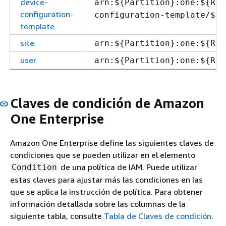
device-
arn:$
{
Partition}:one:$
{
Reg
configuration-
configuration-template/$
{
T
template
site
arn:$
{
Partition}:one:$
{
Reg
user
arn:$
{
Partition}:one:$
{
Reg
Claves de condición de Amazon
One Enterprise
Amazon One Enterprise define las siguientes claves de
condiciones que se pueden utilizar en el elemento
de una política de IAM. Puede utilizar
Condition
estas claves para ajustar más las condiciones en las
que se aplica la instrucción de política. Para obtener
información detallada sobre las columnas de la
siguiente tabla, consulte
Tabla de Claves de condición
.