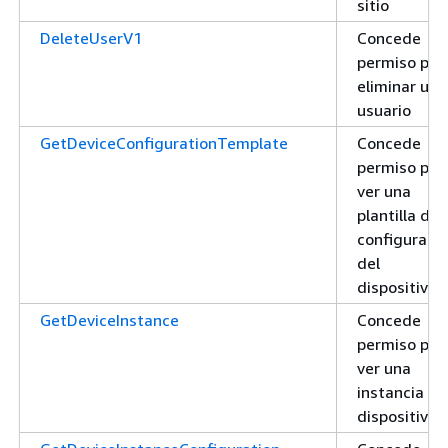
sitio
DeleteUserV1
Concede
permiso par
eliminar un
usuario
GetDeviceConfigurationTemplate
Concede
permiso par
ver una
plantilla de
configuraci
del
dispositivo
GetDeviceInstance
Concede
permiso par
ver una
instancia de
dispositivo