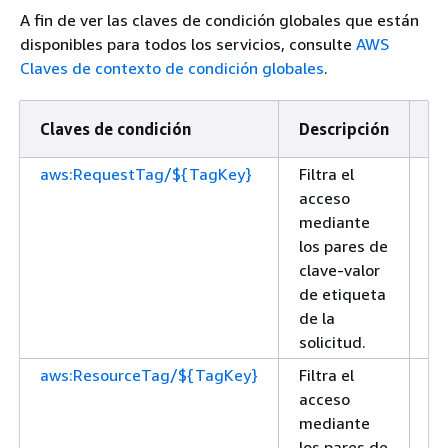
A fin de ver las claves de condición globales que están
disponibles para todos los servicios, consulte
AWS
Claves de contexto de condición globales
.
Claves de condición
Descripción
Ti
aws:RequestTag/${TagKey}
Filtra el
C
acceso
mediante
los pares de
clave-valor
de etiqueta
de la
solicitud.
aws:ResourceTag/${TagKey}
Filtra el
C
acceso
mediante
los pares de