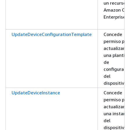
un recurso 
Amazon On
Enterprise
UpdateDeviceConfigurationTemplate
Concede
permiso par
actualizar
una plantilla
de
configuraci
del
dispositivo
UpdateDeviceInstance
Concede
permiso par
actualizar
una instanci
del
dispositivo