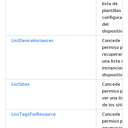
lista de
plantillas de
configuraci
del
dispositivo
ListDeviceInstances
Concede
permiso par
recuperar
una lista de
instancias d
dispositivos
ListSites
Concede
permiso par
ver una lista
de los sitios
ListTagsForResource
Concede
permiso par
enumerar la