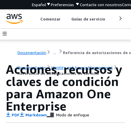
Español
Preferencias
Contacte con nosotros
Come
Comenzar
Guías de servicio
Herrami
Documentación
...
Acciones, recursos y
Documentación
Identity and Access Management
Referencia de autorizaciones de servicio
claves de condición
para Amazon One
Enterprise
PDF
Markdown
Modo de enfoque