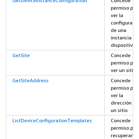
GetDeviceInstanceConfiguration
Concede
permiso par
ver la
configuraci
de una
instancia de
dispositivo
GetSite
Concede
permiso par
ver un sitio
GetSiteAddress
Concede
permiso par
ver la
dirección de
un sitio
ListDeviceConfigurationTemplates
Concede
permiso par
recuperar la