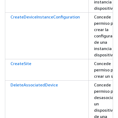
instancia de
dispositivo
CreateDeviceInstanceConfiguration
Concede
permiso par
crear la
configuraci
de una
instancia de
dispositivo
CreateSite
Concede
permiso par
crear un siti
DeleteAssociatedDevice
Concede
permiso par
desasociar
un
dispositivo
de una