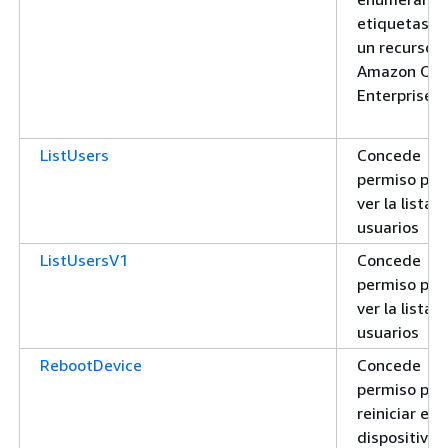
etiquetas d
un recurso 
Amazon On
Enterprise
ListUsers
Concede
permiso par
ver la lista 
usuarios
ListUsersV1
Concede
permiso par
ver la lista 
usuarios
RebootDevice
Concede
permiso par
reiniciar el
dispositivo