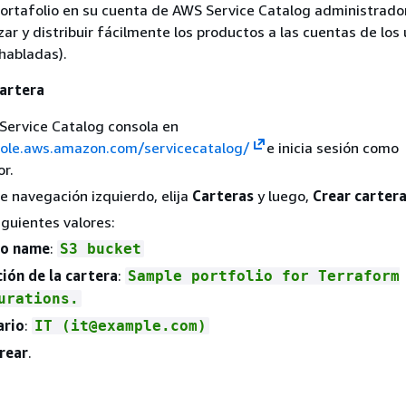
ortafolio en su cuenta de AWS Service Catalog administrado
zar y distribuir fácilmente los productos a las cuentas de los
 habladas).
cartera
Service Catalog consola en
sole.aws.amazon.com/servicecatalog/
e inicia sesión como
r.
de navegación izquierdo, elija
Carteras
y luego,
Crear carter
iguientes valores:
io name
:
S3 bucket
ión de la cartera
:
Sample portfolio for Terraform
urations.
ario
:
IT (it@example.com)
rear
.