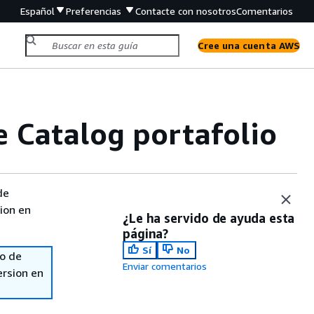
Español
Preferencias
Contacte con nosotros
Comentarios
Cree una cuenta AWS
e Catalog portafolio
de
sion en
¿Le ha servido de ayuda esta
página?
Sí
No
so de
Enviar comentarios
ersion en