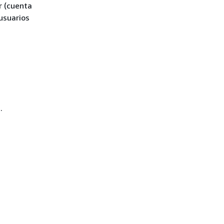
r (cuenta
 usuarios
a
.