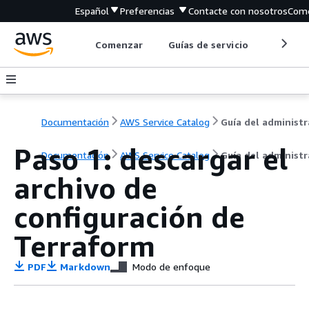
Español
Preferencias
Contacte con nosotros
Come
Comenzar
Guías de servicio
Herrami
Documentación
AWS Service Catalog
Paso 1: descargar el
Documentación
AWS Service Catalog
Guía del administ
archivo de
configuración de
Terraform
PDF
Markdown
Modo de enfoque