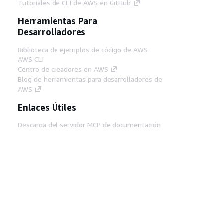
Tutoriales de CLI de AWS en GitHub
Herramientas Para
Desarrolladores
Biblioteca de ejemplos de código de AWS
AWS CLI
Centro de creadores en AWS
Blog de herramientas para desarrolladores de
AWS
Enlaces Útiles
Descarga del servidor MCP de documentación
de AWS
Inicio de sesión en la consola de AWS
AWS re:Post
Privacidad
Términos del sitio
Preferencias de
cookies
© 2026, Amazon Web Services, Inc o
sus afiliados. Todos los derechos reservados.
Español