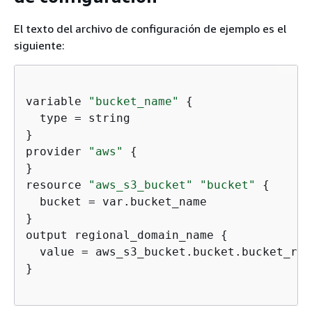
El texto del archivo de configuración de ejemplo es el
siguiente:
variable 
"bucket_name"
{
  type = string

}

provider 
"aws"
{
}

resource 
"aws_s3_bucket"
"bucket"
{
  bucket = var.bucket_name

}

output regional_domain_name 
{
  value = aws_s3_bucket.bucket.bucket_reg
}
