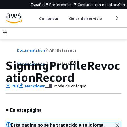
Español
Preferencias
Contacte con nosotros
Come
Comenzar
Guías de servicio
Herrami
Documentation
API Reference
SigningProfileRevoc
Documentation
API Reference
ationRecord
PDF
Markdown
Modo de enfoque
En esta página
Esta página no se ha traducido a su idioma.