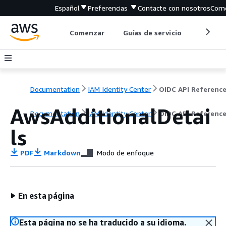
Español
Preferencias
Contacte con nosotros
Come
Comenzar
Guías de servicio
Herrami
Documentation
IAM Identity Center
OIDC API Referenc
AwsAdditionalDetai
Documentation
IAM Identity Center
OIDC API Referenc
ls
PDF
Markdown
Modo de enfoque
En esta página
Esta página no se ha traducido a su idioma.