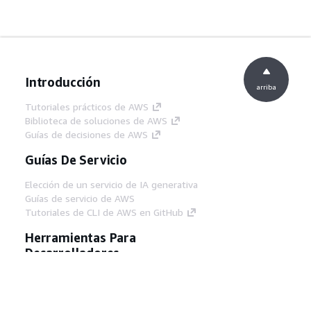
Introducción
arriba
Tutoriales prácticos de AWS
Biblioteca de soluciones de AWS
Guías de decisiones de AWS
Guías De Servicio
Elección de un servicio de IA generativa
Guías de servicio de AWS
Tutoriales de CLI de AWS en GitHub
Herramientas Para
Desarrolladores
Biblioteca de ejemplos de código de AWS
AWS CLI
Centro de creadores en AWS