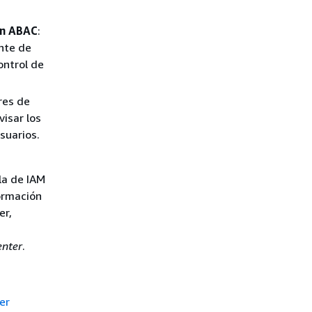
on ABAC
:
ente de
ontrol de
res de
isar los
suarios.
la de IAM
ormación
er,
enter
.
er