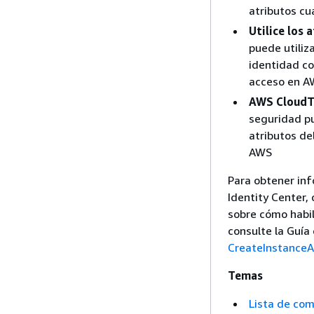
atributos cu
Utilice los
puede utiliz
identidad co
acceso en A
AWS CloudTr
seguridad pu
atributos de
AWS
Para obtener in
Identity Center,
sobre cómo habil
consulte la Guía
CreateInstanceA
Temas
Lista de com