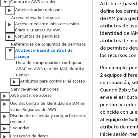
Cuenta de AWS acceder
Attribute-based 
Administración delegada
define los permi
Acceso elevado temporal
de IAM para gest
Acceso mediante inicio de sesión
atributos de usu
único a Cuentas de AWS
Identidad de IAM
Conjuntos de permisos
atributos de usu
Referencias de conjuntos de permisos
de permisos det
Attribute-based control de
los recursos con
acceso
Lista de comprobación: configurar
Por ejemplo, pue
ABAC en AWS uso del IAM Identity
2 equipos difere
Center
Atributos para controlar el acceso
continuación, se
Service-linked funciones
Cuando Bob y Sal
AWS portal de acceso
envía el atribut
Uso del Centro de Identidad de IAM en
puedan acceder a
varios Regiones de AWS
coincide con la 
Diseño de resiliencia y comportamiento
al equipo de Sal
regional
atributo de nomb
Seguridad
inicie sesión, t
Protección de datos