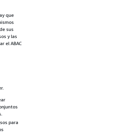
hay que
 mismos
 de sus
sos y las
ar el ABAC
r.
ear
conjuntos
s.
isos para
os