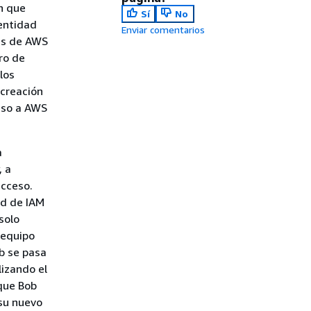
n que
Sí
No
dentidad
Enviar comentarios
tas de AWS
ro de
los
 creación
eso a AWS
a
, a
acceso.
ad de IAM
solo
 equipo
ob se pasa
lizando el
 que Bob
 su nuevo