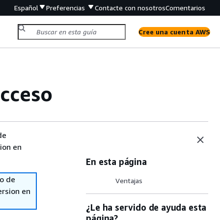
Español
Preferencias
Contacte con nosotros
Comentarios
Cree una cuenta AWS
acceso
de
sion en
En esta página
so de
Ventajas
ersion en
¿Le ha servido de ayuda esta
página?