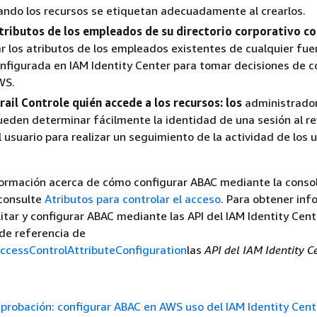
ando los recursos se etiquetan adecuadamente al crearlos.
 atributos de los empleados de su directorio corporativo c
ar los atributos de los empleados existentes de cualquier fu
nfigurada en IAM Identity Center para tomar decisiones de c
WS.
ail Controle quién accede a los recursos: los
administrado
eden determinar fácilmente la identidad de una sesión al rev
l usuario para realizar un seguimiento de la actividad de los u
formación acerca de cómo configurar ABAC mediante la conso
 consulte
Atributos para controlar el acceso
. Para obtener inf
itar y configurar ABAC mediante las API del IAM Identity Cent
 de referencia de
ccessControlAttributeConfiguration
las
API del IAM Identity C
probación: configurar ABAC en AWS uso del IAM Identity Cent