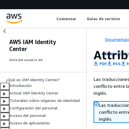
Comenzar
Guías de servicio
Documentaci
AWS IAM Identity
Center
Attri
Documentaci
Guía del usuario de
PDF
RSS
M
Las traducciones
¿Qué es IAM Identity Center?
Introducción
conflicto entre l
inglés.
Activar IAM Identity Center
Tutoriales sobre orígenes de identidad
Las traduccio
Configuración del personal
conflicto entre
Acceso del personal
inglés.
Acceso de aplicaciones