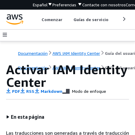
Español
Preferencias
Contacte con nosotros
Come
Comenzar
Guías de servicio
Herrami
Documentación
AWS IAM Identity Center
Activar IAM Identity
Documentación
AWS IAM Identity Center
Guía del usuar
Center
PDF
RSS
Markdown
Modo de enfoque
En esta página
Las traducciones son generadas a través de traducción