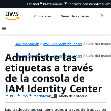
Español
Preferencias
Contacte con nosotros
Come
Comenzar
Guías de servicio
Herrami
Documentación
AWS IAM Identity Center
Administre las
Documentación
AWS IAM Identity Center
Guía del usuar
etiquetas a través
de la consola de
IAM Identity Center
PDF
RSS
Markdown
Modo de enfoque
Las traducciones son generadas a través de traducción