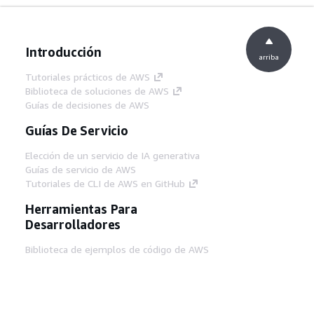
Introducción
arriba
Tutoriales prácticos de AWS
Biblioteca de soluciones de AWS
Guías de decisiones de AWS
Guías De Servicio
Elección de un servicio de IA generativa
Guías de servicio de AWS
Tutoriales de CLI de AWS en GitHub
Herramientas Para
Desarrolladores
Biblioteca de ejemplos de código de AWS
AWS CLI
Centro de creadores en AWS
Blog de herramientas para desarrolladores de
AWS