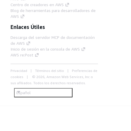
Centro de creadores en AWS
Blog de herramientas para desarrolladores de
AWS
Enlaces Útiles
Descarga del servidor MCP de documentación
de AWS
Inicio de sesión en la consola de AWS
AWS re:Post
Privacidad
Términos del sitio
Preferencias de
cookies
© 2026, Amazon Web Services, Inc o
sus afiliados. Todos los derechos reservados.
Español