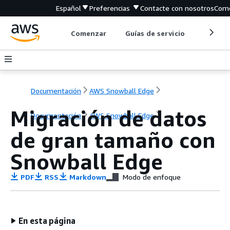
Español
Preferencias
Contacte con nosotros
Come
Comenzar
Guías de servicio
Herrami
Documentación
AWS Snowball Edge
Migración de datos
Documentación
AWS Snowball Edge
de gran tamaño con
Snowball Edge
PDF
RSS
Markdown
Modo de enfoque
En esta página