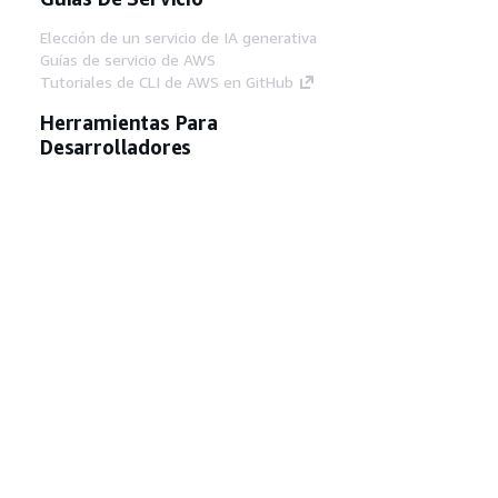
Elección de un servicio de IA generativa
Guías de servicio de AWS
Tutoriales de CLI de AWS en GitHub
Herramientas Para
Desarrolladores
Biblioteca de ejemplos de código de AWS
AWS CLI
Centro de creadores en AWS
Blog de herramientas para desarrolladores de
AWS
Enlaces Útiles
Descarga del servidor MCP de documentación
de AWS
Inicio de sesión en la consola de AWS
AWS re:Post
Privacidad
Términos del sitio
Preferencias de