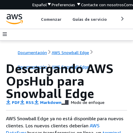
Español
Preferencias
Contacte con nosotros
Come
Comenzar
Guías de servicio
Herrami
Documentación
AWS Snowball Edge
Descargando AWS
Documentación
AWS Snowball Edge
OpsHub para
Snowball Edge
PDF
RSS
Markdown
Modo de enfoque
AWS Snowball Edge ya no está disponible para nuevos
clientes. Los nuevos clientes deberían
AWS
DataSync
buscar transferencias en línea, un
terminal