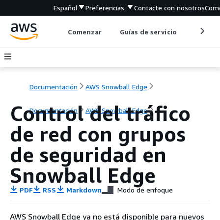
Español
Preferencias
Contacte con nosotros
Come
Comenzar
Guías de servicio
Herrami
Documentación
AWS Snowball Edge
Control del tráfico
Documentación
AWS Snowball Edge
de red con grupos
de seguridad en
Snowball Edge
PDF
RSS
Markdown
Modo de enfoque
AWS Snowball Edge ya no está disponible para nuevos