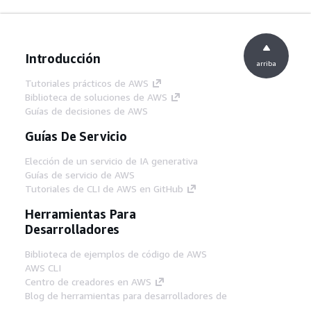
Introducción
arriba
Tutoriales prácticos de AWS
Biblioteca de soluciones de AWS
Guías de decisiones de AWS
Guías De Servicio
Elección de un servicio de IA generativa
Guías de servicio de AWS
Tutoriales de CLI de AWS en GitHub
Herramientas Para
Desarrolladores
Biblioteca de ejemplos de código de AWS
AWS CLI
Centro de creadores en AWS
Blog de herramientas para desarrolladores de
AWS