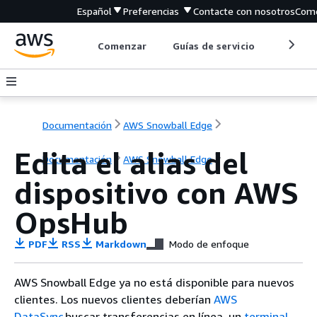
Español
Preferencias
Contacte con nosotros
Come
Comenzar
Guías de servicio
Herrami
Documentación
AWS Snowball Edge
Edita el alias del
Documentación
AWS Snowball Edge
dispositivo con AWS
OpsHub
PDF
RSS
Markdown
Modo de enfoque
AWS Snowball Edge ya no está disponible para nuevos
clientes. Los nuevos clientes deberían
AWS
DataSync
buscar transferencias en línea, un
terminal