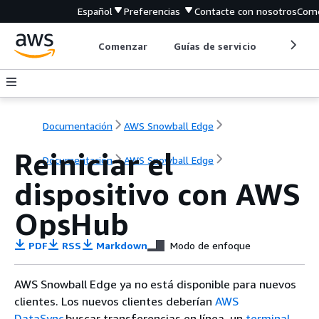
Español
Preferencias
Contacte con nosotros
Come
Comenzar
Guías de servicio
Herrami
Documentación
AWS Snowball Edge
Reiniciar el
Documentación
AWS Snowball Edge
dispositivo con AWS
OpsHub
PDF
RSS
Markdown
Modo de enfoque
AWS Snowball Edge ya no está disponible para nuevos
clientes. Los nuevos clientes deberían
AWS
DataSync
buscar transferencias en línea, un
terminal