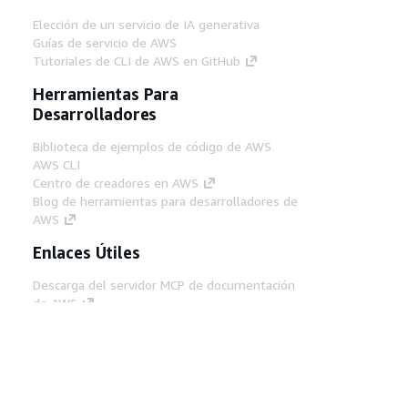
Elección de un servicio de IA generativa
Guías de servicio de AWS
Tutoriales de CLI de AWS en GitHub
Herramientas Para
Desarrolladores
Biblioteca de ejemplos de código de AWS
AWS CLI
Centro de creadores en AWS
Blog de herramientas para desarrolladores de
AWS
Enlaces Útiles
Descarga del servidor MCP de documentación
de AWS
Inicio de sesión en la consola de AWS
AWS re:Post
Privacidad
Términos del sitio
Preferencias de
cookies
© 2026, Amazon Web Services, Inc o