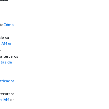
te
Cómo
de su
 IAM en
M
.
a terceros
ntas de
nticados
 recursos
n IAM
en