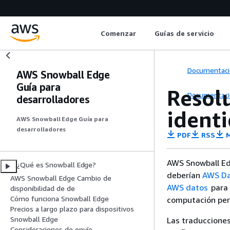
Comenzar
Guías de servicio
Documentaci
AWS Snowball Edge
Guía para
Resol
Documentaci
desarrolladores
ident
AWS Snowball Edge Guía para
desarrolladores
PDF
RSS
M
AWS Snowball Edg
¿Qué es Snowball Edge?
deberían
AWS Da
AWS Snowball Edge Cambio de
AWS datos
para 
disponibilidad de de
Cómo funciona Snowball Edge
computación per
Precios a largo plazo para dispositivos
Snowball Edge
Las traducciones
Consideraciones de envío