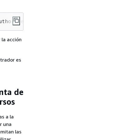
uthorized to perform: iam:PassRole
 la acción
trador es
nta de
rsos
as a la
r una
dmitan las
lizar