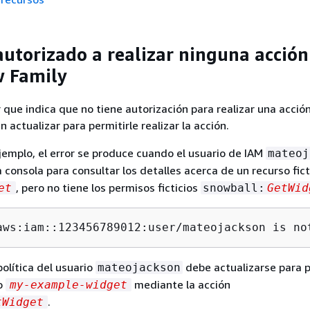
autorizado a realizar ninguna acción
 Family
r que indica que no tiene autorización para realizar una acción
n actualizar para permitirle realizar la acción.
ejemplo, el error se produce cuando el usuario de IAM
mateoj
la consola para consultar los detalles acerca de un recurso fic
, pero no tiene los permisos ficticios
et
snowball:
GetWid
aws:iam::123456789012:user/mateojackson is no
política del usuario
debe actualizarse para p
mateojackson
so
mediante la acción
my-example-widget
.
tWidget