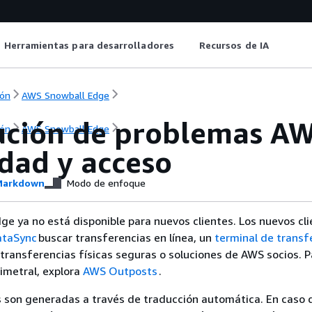
Herramientas para desarrolladores
Recursos de IA
ón
AWS Snowball Edge
ución de problemas A
ón
AWS Snowball Edge
idad y acceso
arkdown
Modo de enfoque
e ya no está disponible para nuevos clientes. Los nuevos cl
taSync
buscar transferencias en línea, un
terminal de transf
transferencias físicas seguras o soluciones de AWS socios. P
imetral, explora
AWS Outposts
.
 son generadas a través de traducción automática. En caso 