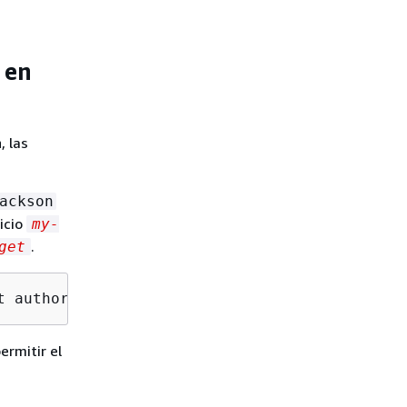
 en
, las
ackson
ticio
my-
.
get
t authorized to perform: snowball:
GetWidget
 o
ermitir el