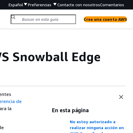
Español
Preferencias
Contacte con nosotros
Comentarios
Cree una cuenta AWS
WS Snowball Edge
ientes
erencia de
ara la
En esta página
No estoy autorizado a
de
realizar ninguna acción en