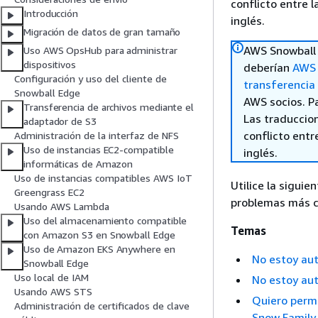
conflicto entre l
Introducción
inglés.
Migración de datos de gran tamaño
AWS Snowball 
Uso AWS OpsHub para administrar
dispositivos
deberían
AWS 
Configuración y uso del cliente de
transferencia
Snowball Edge
AWS socios. P
Transferencia de archivos mediante el
Las traduccio
adaptador de S3
conflicto entre
Administración de la interfaz de NFS
Uso de instancias EC2-compatible
inglés.
informáticas de Amazon
Uso de instancias compatibles AWS IoT
Utilice la sigui
Greengrass EC2
problemas más c
Usando AWS Lambda
Uso del almacenamiento compatible
Temas
con Amazon S3 en Snowball Edge
Uso de Amazon EKS Anywhere en
No estoy aut
Snowball Edge
Uso local de IAM
No estoy aut
Usando AWS STS
Quiero perm
Administración de certificados de clave
Snow Family