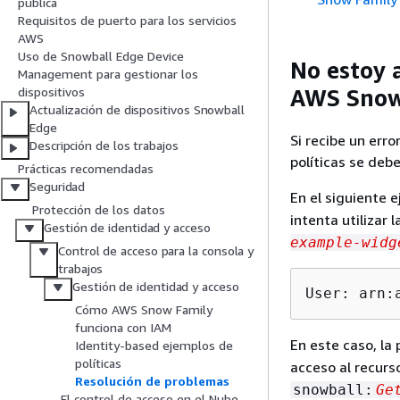
pública
Requisitos de puerto para los servicios
AWS
Uso de Snowball Edge Device
No estoy 
Management para gestionar los
AWS Snow
dispositivos
Actualización de dispositivos Snowball
Edge
Si recibe un erro
Descripción de los trabajos
políticas se debe
Prácticas recomendadas
Seguridad
En el siguiente 
Protección de los datos
intenta utilizar 
Gestión de identidad y acceso
example-widg
Control de acceso para la consola y
trabajos
Gestión de identidad y acceso
User: arn:
Cómo AWS Snow Family
funciona con IAM
En este caso, la 
Identity-based ejemplos de
políticas
acceso al recur
Resolución de problemas
snowball:
Ge
El control de acceso en el Nube