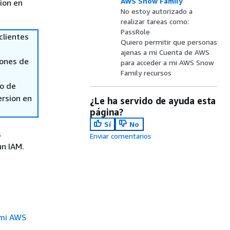
AWS Snow Family
sion en
No estoy autorizado a
realizar tareas como:
PassRole
clientes
Quiero permitir que personas
ajenas a mi Cuenta de AWS
iones de
para acceder a mi AWS Snow
Family recursos
so de
ersion en
¿Le ha servido de ayuda esta
página?
Sí
No
s
Enviar comentarios
un IAM.
 mi AWS