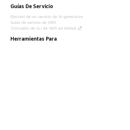
Guías De Servicio
Elección de un servicio de IA generativa
Guías de servicio de AWS
Tutoriales de CLI de AWS en GitHub
Herramientas Para
Desarrolladores
Biblioteca de ejemplos de código de AWS
AWS CLI
Centro de creadores en AWS
Blog de herramientas para desarrolladores de
AWS
Enlaces Útiles
Descarga del servidor MCP de documentación
de AWS
Inicio de sesión en la consola de AWS
AWS re:Post