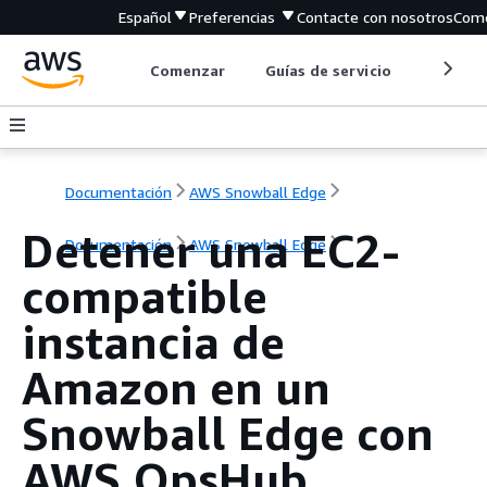
Español
Preferencias
Contacte con nosotros
Come
Comenzar
Guías de servicio
Herrami
Documentación
AWS Snowball Edge
Detener una EC2-
Documentación
AWS Snowball Edge
compatible
instancia de
Amazon en un
Snowball Edge con
AWS OpsHub