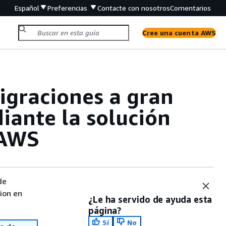
Español
Preferencias
Contacte con nosotros
Comentarios
Cree una cuenta AWS
igraciones a gran
iante la solución
 AWS
de
sion en
¿Le ha servido de ayuda esta
página?
Sí
No