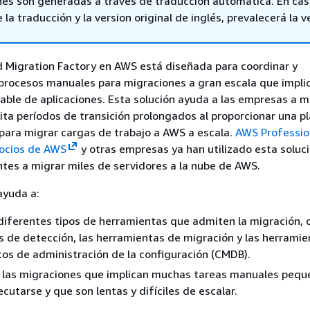
nes son generadas a través de traducción automática. En ca
 la traducción y la version original de inglés, prevalecerá la v
d Migration Factory en AWS está diseñada para coordinar y
procesos manuales para migraciones a gran escala que impli
ble de aplicaciones. Esta solución ayuda a las empresas a me
ita períodos de transición prolongados al proporcionar una 
para migrar cargas de trabajo a AWS a escala.
AWS Professio
ocios de AWS
y otras empresas ya han utilizado esta soluc
entes a migrar miles de servidores a la nube de AWS.
ayuda a:
 diferentes tipos de herramientas que admiten la migración, 
 de detección, las herramientas de migración y las herramie
os de administración de la configuración (CMDB).
 las migraciones que implican muchas tareas manuales pequ
cutarse y que son lentas y difíciles de escalar.