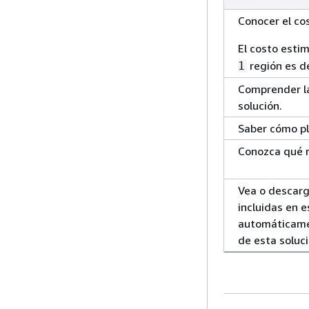
Conocer el cos
El costo esti
región es d
1
Comprender la
solución.
Saber cómo pla
Conozca qué r
Vea o descarg
incluidas en 
automáticamen
de esta soluci