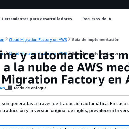
Herramientas para desarrolladores
Recursos de IA
ón
Cloud Migration Factory on AWS
Guía de implementación
ine y automatice las m
ón
Cloud Migration Factory on AWS
Guía de implementación
a a la nube de AWS med
 Migration Factory en
wn
Modo de enfoque
 son generadas a través de traducción automática. En caso 
a traducción y la version original de inglés, prevalecerá la ver