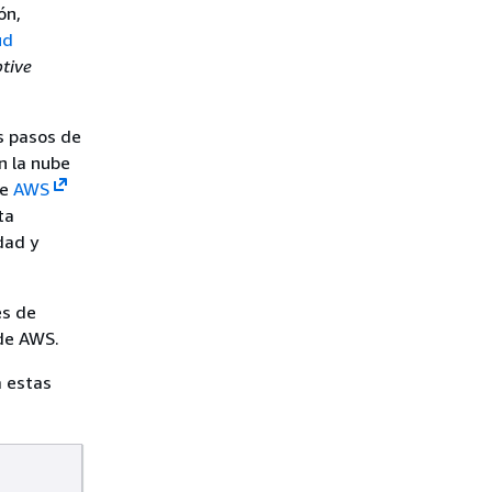
ón,
ud
tive
s pasos de
n la nube
de
AWS
ta
dad y
es de
 de AWS.
a estas