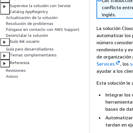
Las traduccio
Supervise la solución con Service
conflicto entre
Catalog AppRegistry
inglés.
Actualización de la solución
Resolución de problemas
La solución Clou
Póngase en contacto con AWS Support.
automatizar los 
Desinstalar la solución
Guía del usuario
número considera
Guía para desarrolladores
rendimiento y ev
Temas complementarios
de organización 
Referencia
Services
, los
s
Revisiones
ayudar a los cli
​Avisos
Esta solución le 
Integrar los
herramientas
bases de dat
Automatizar
tardan en eje