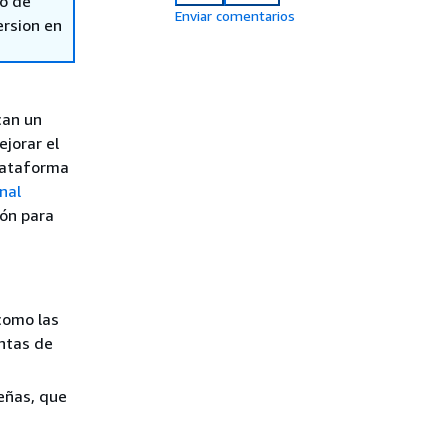
so de
Enviar comentarios
ersion en
can un
jorar el
plataforma
nal
ión para
como las
ntas de
eñas, que