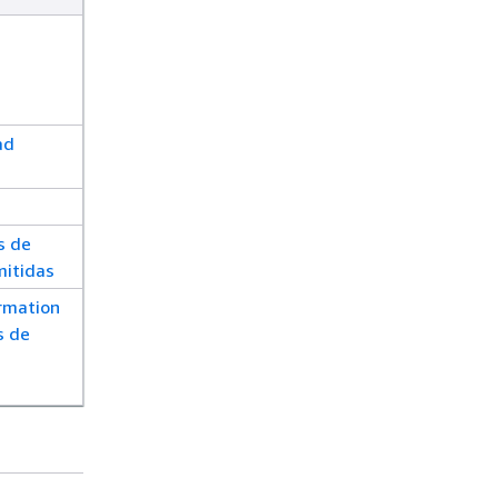
ad
s de
itidas
rmation
s de