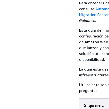
Para obtener una
consulte
Automat
Migration Factor
Guidance
.
Esta guía de imp
configuración pa
de Amazon Web Se
que lanzan y con
solución utiliza
disponibilidad.
La guía está des
infraestructuras
Utilice esta tab
preguntas:
Si quiere…