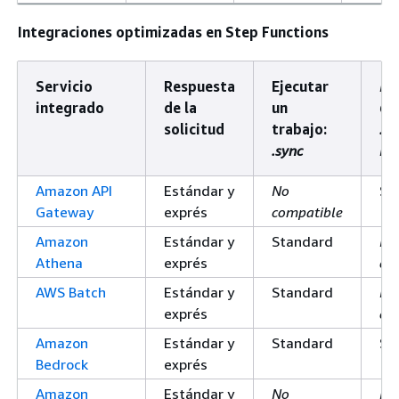
Integraciones optimizadas en Step Functions
Servicio
Respuesta
Ejecutar
Es
integrado
de la
un
Cal
solicitud
trabajo:
.wa
.sync
Fo
Amazon API
Estándar y
No
St
Gateway
exprés
compatible
Amazon
Estándar y
Standard
No
Athena
exprés
co
AWS Batch
Estándar y
Standard
No
exprés
co
Amazon
Estándar y
Standard
St
Bedrock
exprés
Amazon
Estándar y
No
No