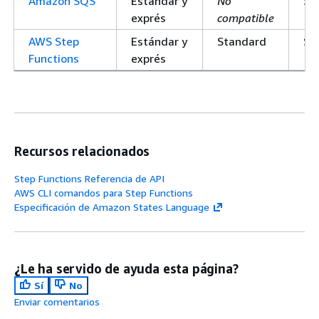
Amazon SQS
Estándar y
No
St
exprés
compatible
AWS Step
Estándar y
Standard
St
Functions
exprés
Recursos relacionados
Step Functions Referencia de API
AWS CLI comandos para Step Functions
Especificación de Amazon States Language
¿Le ha servido de ayuda esta página?
Sí
No
Enviar comentarios