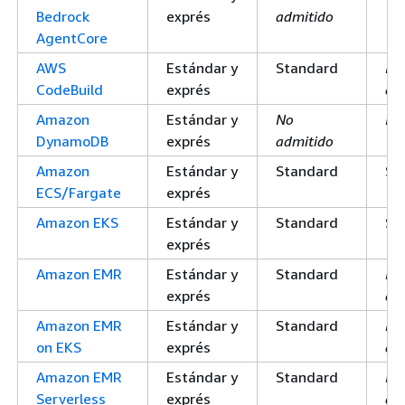
Bedrock
exprés
admitido
AgentCore
AWS
Estándar y
Standard
No
CodeBuild
exprés
co
Amazon
Estándar y
No
No
DynamoDB
exprés
admitido
Amazon
Estándar y
Standard
St
ECS/Fargate
exprés
Amazon EKS
Estándar y
Standard
St
exprés
Amazon EMR
Estándar y
Standard
No
exprés
co
Amazon EMR
Estándar y
Standard
No
on EKS
exprés
co
Amazon EMR
Estándar y
Standard
No
Serverless
exprés
co