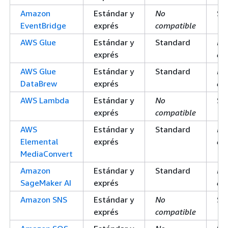
Amazon
Estándar y
No
St
EventBridge
exprés
compatible
AWS Glue
Estándar y
Standard
No
exprés
co
AWS Glue
Estándar y
Standard
No
DataBrew
exprés
co
AWS Lambda
Estándar y
No
St
exprés
compatible
AWS
Estándar y
Standard
No
Elemental
exprés
co
MediaConvert
Amazon
Estándar y
Standard
No
SageMaker AI
exprés
co
Amazon SNS
Estándar y
No
St
exprés
compatible