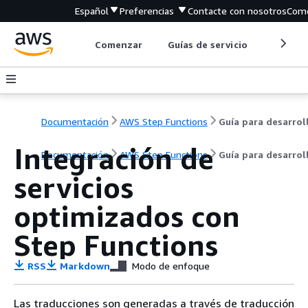
Español
Preferencias
Contacte con nosotros
Come
Comenzar
Guías de servicio
Herrami
Documentación
AWS Step Functions
Integración de
Documentación
AWS Step Functions
Guía para desarrol
servicios
optimizados con
Step Functions
RSS
Markdown
Modo de enfoque
Las traducciones son generadas a través de traducción