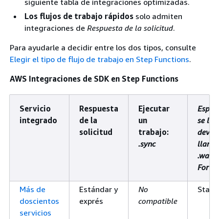
siguiente tabla de integraciones optimizadas.
Los flujos de trabajo rápidos
solo admiten
integraciones de
Respuesta de la solicitud
.
Para ayudarle a decidir entre los dos tipos, consulte
Elegir el tipo de flujo de trabajo en Step Functions
.
AWS Integraciones de SDK en Step Functions
Servicio
Respuesta
Ejecutar
Esper
integrado
de la
un
se le
solicitud
trabajo:
devue
.sync
llama
.wait
ForTa
Más de
Estándar y
No
Stand
doscientos
exprés
compatible
servicios