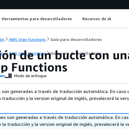
Herramientas para desarrolladores
Recursos de IA
ón
AWS Step Functions
Guía para desarrolladores
ción de un bucle con u
ón
AWS Step Functions
Guía para desarrolladores
ep Functions
wn
Modo de enfoque
 son generadas a través de traducción automática. En caso 
a traducción y la version original de inglés, prevalecerá la ver
nes son generadas a través de traducción automática. En ca
 la traducción y la version original de inglés, prevalecerá la v