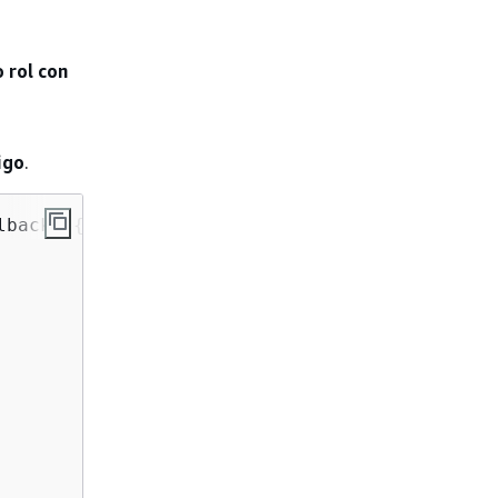
 rol con
igo
.
lback
) 
{