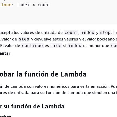
tinue
: index < count

acepta los valores de entrada de
,
y
. 
count
index
step
l valor de
y devuelve estos valores y el valor booleano 
step
 El valor de
es
si
es menor que
continue
true
index
co
entar
.
robar la función de Lambda
ón de Lambda con valores numéricos para verla en acción. Pu
ores de entrada para su función de Lambda que simulen una i
r su función de Lambda