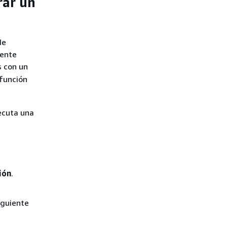
rar un
de
iente
s con un
 función
ecuta una
ión
.
iguiente