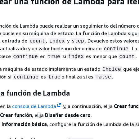
rear una función de Lambda para ite
función de Lambda puede realizar un seguimiento del número 
n bucle en su máquina de estado. La función de Lambda sigu
e entrada de
,
y
. Devuelve estos valore
count
index
step
actualizado y un valor booleano denominado
. La
continue
blece
en
si
es menor que
.
continue
true
index
count
 la máquina de estado implementa un estado
que ej
Choice
ión si
es
o finaliza si es
.
continue
true
false
 la función de Lambda
 en la
consola de Lambda
y, a continuación, elija
Crear func
Crear función
, elija
Diseñar desde cero
.
n
Información básica
, configure la función de Lambda de la s