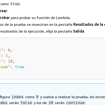
como
.
true
rear
.
robar
para probar su función de Lambda.
os de la prueba se muestran en la pestaña
Resultados de la 
resultados de la ejecución, elija la pestaña
Salida
.
x"
: 
6
,

"
: 
1
,

t"
: 
10
,

inue"
: 
true
nfigura
como
y vuelve a realizar la prueba, los inc
index
9
serán
y los de
serán
.
ndex
false
10
continue