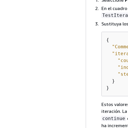
Seleccione
P
En el cuadro
TestItera
Sustituya lo
{
"Comm
"iter
"co
"in
"st
  }

Estos valore
iteración. L
continue
ha incremen