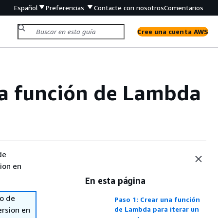
Español
Preferencias
Contacte con nosotros
Comentarios
Cree una cuenta AWS
na función de Lambda
de
sion en
En esta página
so de
Paso 1: Crear una función
ersion en
de Lambda para iterar un