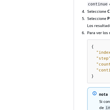
continue
Seleccione
C
Seleccione
P
Los resultad
Para ver los 
{
"inde
"step
"coun
"cont
nota
Si co
de
i