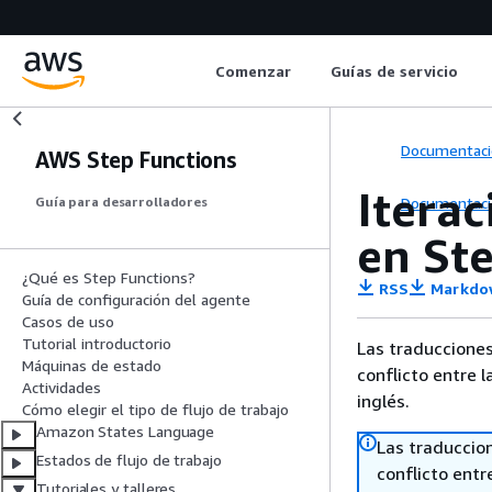
Comenzar
Guías de servicio
Documentaci
AWS Step Functions
Itera
Documentaci
Guía para desarrolladores
en St
¿Qué es Step Functions?
RSS
Markdo
Guía de configuración del agente
Casos de uso
Tutorial introductorio
Las traducciones
Máquinas de estado
conflicto entre l
Actividades
inglés.
Cómo elegir el tipo de flujo de trabajo
Amazon States Language
Las traduccio
Estados de flujo de trabajo
conflicto entre
Tutoriales y talleres