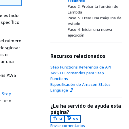
recuento
Paso 2: Probar la función de
Lambda
de estado
Paso 3: Crear una máquina de
specífico
estado
Paso 4: Iniciar una nueva
ejecución
del número
desglosar
os o
Recursos relacionados
sar una
Step Functions Referencia de API
AWS CLI comandos para Step
ions AWS
Functions
Especificación de Amazon States
Language
 Step
el uso
¿Le ha servido de ayuda esta
página?
Sí
No
Enviar comentarios