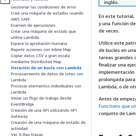
inglés.
Gestionar las condiciones de error
Cree una máquina de estados usando
En este tutorial
AWS SAM
y una función de
Examen de ejecuciones
de veces.
Crear una máquina de estado que
utilice Lambda
Utilice este pat
Espere la aprobación humana
Repetir acciones con Inline Map
de bucles en un
Copiar datos CSV a gran escala
tareas grandes 
mediante Distributed Map
finalizar una ej
Iteración de un bucle con Lambda
implementación s
Procesamiento de datos de lotes con
prolongada para 
Lambda
Procesar elementos individuales con
Lambda, o de otr
Lambda
Iniciar un flujo de trabajo desde
Antes de empezar
EventBridge
Functions que ut
Creación de una API utilizando API
conjunto de Lam
Gateway
Creación de una máquina de estado de
actividad
Ver X-Ray trazas