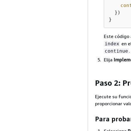
con
  })

}
Este código 
en e
index
.
continue
Elija
Implem
Paso 2: P
Ejecute su funci
proporcionar val
Para proba