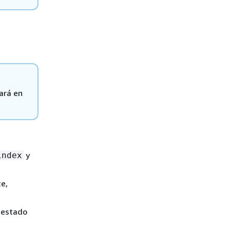
ará en
y
index
e,
l estado