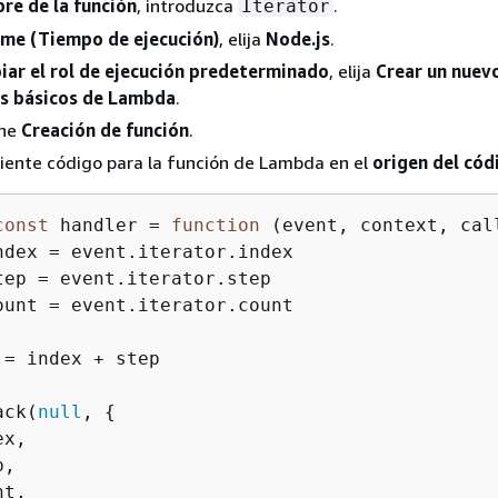
e de la función
, introduzca
.
Iterator
ime (Tiempo de ejecución)
, elija
Node.js
.
ar el rol de ejecución predeterminado
, elija
Crear un nuevo
s básicos de Lambda
.
one
Creación de función
.
uiente código para la función de Lambda en el
origen del cód
const
 handler = 
function
 (
event, context, cal
ndex = event.iterator.index

tep = event.iterator.step

ount = event.iterator.count

 = index + step

ack(
null
, 
{
x,

,

t,
