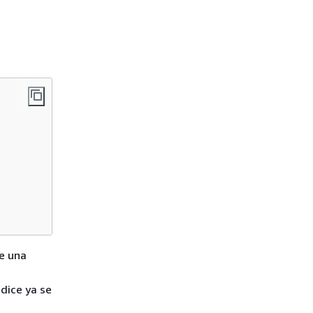
e una
á
ndice ya se