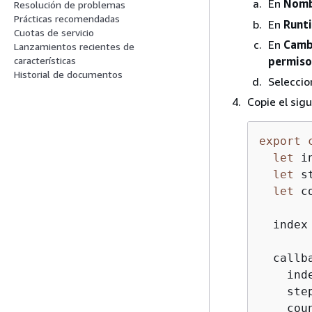
En
Nombr
Resolución de problemas
Prácticas recomendadas
En
Runt
Cuotas de servicio
En
Cambi
Lanzamientos recientes de
permiso
características
Historial de documentos
Selecci
Copie el sig
export
let
 i
let
 s
let
 c
  index
  callb
    inde
    step
    coun