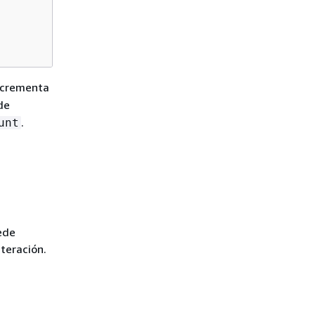
Incrementa
de
.
unt
ede
teración.