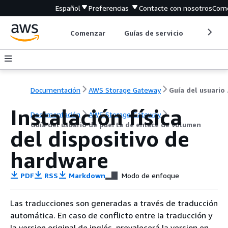
Español
Preferencias
Contacte con nosotros
Come
Comenzar
Guías de servicio
Herrami
Documentación
AWS Storage Gateway
Guía d
Instalación física
Documentación
AWS Storage Gateway
Guía del usuario de puerta de enlace de volumen
del dispositivo de
hardware
PDF
RSS
Markdown
Modo de enfoque
Las traducciones son generadas a través de traducción
automática. En caso de conflicto entre la traducción y
la version original de inglés, prevalecerá la version en