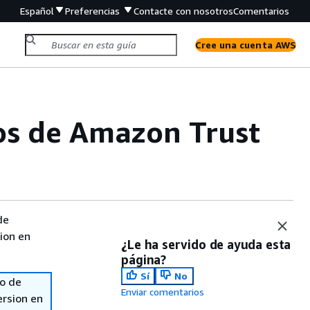
Español
Preferencias
Contacte con nosotros
Comentarios
Cree una cuenta AWS
dos de Amazon Trust
de
sion en
¿Le ha servido de ayuda esta
página?
Sí
No
so de
Enviar comentarios
ersion en