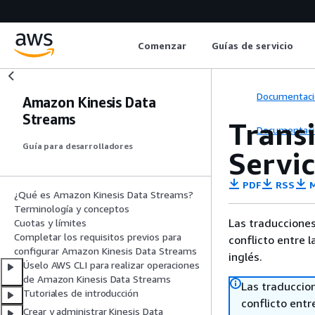
Comenzar
Guías de servicio
Documentaci
Amazon Kinesis Data
Streams
Transi
Documentaci
Guía para desarrolladores
Servic
PDF
RSS
M
¿Qué es Amazon Kinesis Data Streams?
Terminología y conceptos
Las traducciones
Cuotas y límites
Completar los requisitos previos para
conflicto entre l
configurar Amazon Kinesis Data Streams
inglés.
Úselo AWS CLI para realizar operaciones
de Amazon Kinesis Data Streams
Las traduccio
Tutoriales de introducción
conflicto entre
Crear y administrar Kinesis Data