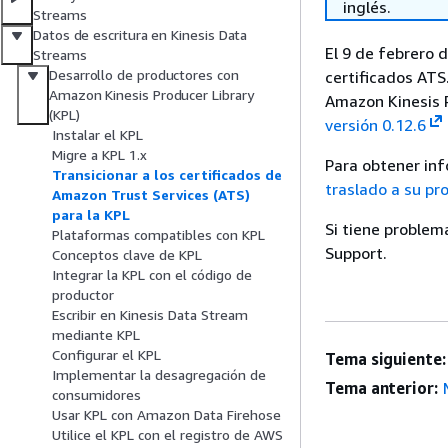
inglés.
Streams
Datos de escritura en Kinesis Data
El 9 de febrero 
Streams
Desarrollo de productores con
certificados ATS
Amazon Kinesis Producer Library
Amazon Kinesis P
(KPL)
versión 0.12.6
Instalar el KPL
Migre a KPL 1.x
Para obtener inf
Transicionar a los certificados de
traslado a su pr
Amazon Trust Services (ATS)
para la KPL
Si tiene problem
Plataformas compatibles con KPL
Support.
Conceptos clave de KPL
Integrar la KPL con el código de
productor
Escribir en Kinesis Data Stream
mediante KPL
Configurar el KPL
Tema siguiente:
Implementar la desagregación de
Tema anterior:
consumidores
Usar KPL con Amazon Data Firehose
Utilice el KPL con el registro de AWS