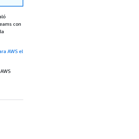
aló
treams con
la
ara AWS el
e AWS