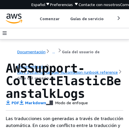
Español
Preferencias
Contacte con nosotros
Come
Comenzar
Guías de servicio
Herrami
Documentación
...
Guía del usuario de
AWSSupport-
Documentación
AWS Systems Manager Automation runbook reference
CollectElasticBe
Guía del usuario de
anstalkLogs
PDF
Markdown
Modo de enfoque
Las traducciones son generadas a través de traducción
automática. En caso de conflicto entre la traducción y