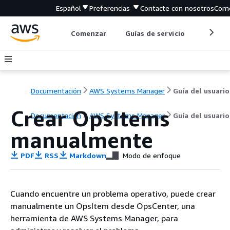
Español
Preferencias
Contacte con nosotros
Come
Comenzar
Guías de servicio
Herrami
Documentación
AWS Systems Manager
Guía del usuario
Crear OpsItems
Documentación
AWS Systems Manager
Guía del usuario
manualmente
PDF
RSS
Markdown
Modo de enfoque
Cuando encuentre un problema operativo, puede crear
manualmente un OpsItem desde OpsCenter, una
herramienta de AWS Systems Manager, para