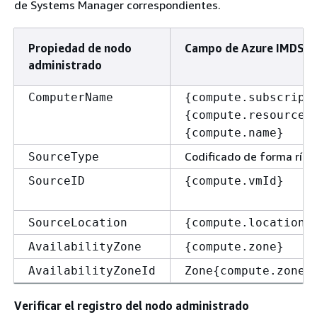
de Systems Manager correspondientes.
Propiedad de nodo
Campo de Azure IMDS
administrado
ComputerName
{
compute.subscript
{
compute.resourceG
{
compute.name}
Codificado de forma rígi
SourceType
SourceID
{
compute.vmId}
SourceLocation
{
compute.location}
AvailabilityZone
{
compute.zone}
AvailabilityZoneId
Zone
{
compute.zone}
Verificar el registro del nodo administrado