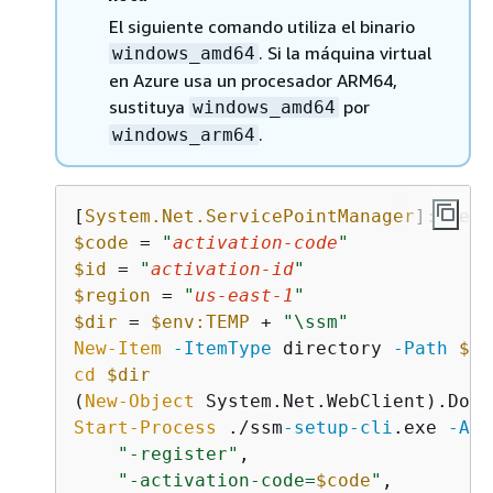
El siguiente comando utiliza el binario
. Si la máquina virtual
windows_amd64
en Azure usa un procesador ARM64,
sustituya
por
windows_amd64
.
windows_arm64
[
System.Net.ServicePointManager
]::Secu
$code
 = 
"
activation-code
"
$id
 = 
"
activation-id
"
$region
 = 
"
us-east-1
"
$dir
 = 
$env:TEMP
 + 
"\ssm"
New-Item
-ItemType
 directory 
-Path
$di
cd
$dir
(
New-Object
 System.Net.WebClient).Down
Start-Process
 ./ssm
-setup
-cli
.exe 
-Arg
"-register"
,

"-activation-code=
$code
"
,
