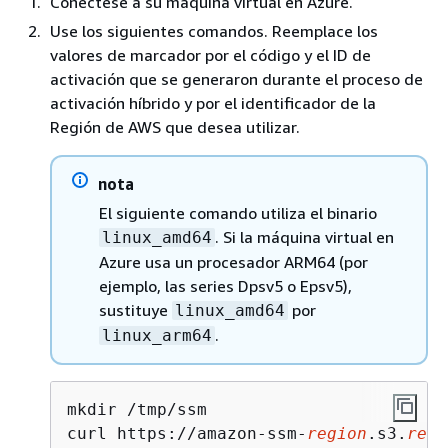
Conéctese a su máquina virtual en Azure.
Use los siguientes comandos. Reemplace los
valores de marcador por el código y el ID de
activación que se generaron durante el proceso de
activación híbrido y por el identificador de la
Región de AWS que desea utilizar.
nota
El siguiente comando utiliza el binario
. Si la máquina virtual en
linux_amd64
Azure usa un procesador ARM64 (por
ejemplo, las series Dpsv5 o Epsv5),
sustituye
por
linux_amd64
.
linux_arm64
mkdir /tmp/ssm

curl https://amazon-ssm-
region
.s3.
regi