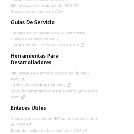
Biblioteca de soluciones de AWS
Guías de decisiones de AWS
Guías De Servicio
Elección de un servicio de IA generativa
Guías de servicio de AWS
Tutoriales de CLI de AWS en GitHub
Herramientas Para
Desarrolladores
Biblioteca de ejemplos de código de AWS
AWS CLI
Centro de creadores en AWS
Blog de herramientas para desarrolladores de
AWS
Enlaces Útiles
Descarga del servidor MCP de documentación
de AWS
Inicio de sesión en la consola de AWS