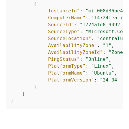
{
"InstanceId"
: 
"mi-008d36be46E
"ComputerName"
: 
"14724fea-7ba
"SourceId"
: 
"1724afd8-9092-42
"SourceType"
: 
"Microsoft.Comp
"SourceLocation"
: 
"centralus"
"AvailabilityZone"
: 
"1"
,

"AvailabilityZoneId"
: 
"Zone1"
"PingStatus"
: 
"Online"
,

"PlatformType"
: 
"Linux"
,

"PlatformName"
: 
"Ubuntu"
,

"PlatformVersion"
: 
"24.04"
        }

    ]

}