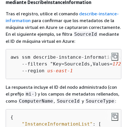
mediante DescribeInstanceInformation
Tras el registro, utilice el comando
describe-instance-
information
para confirmar que los metadatos de la
máquina virtual en Azure se capturaron correctamente.
En el siguiente ejemplo, se filtra
mediante
SourceId
el ID de máquina virtual en Azure:
aws ssm describe-instance-information \

    --filters "Key=SourceIds,Values=
1724a
    --region 
us-east-1
La respuesta incluye el ID del nodo administrado (con
el prefijo
) y los campos de metadatos rellenados,
mi-
como
,
y
:
ComputerName
SourceId
SourceType
{
"InstanceInformationList"
: [
