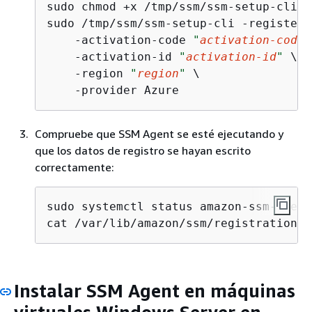
sudo chmod +x /tmp/ssm/ssm-setup-cli

sudo /tmp/ssm/ssm-setup-cli -register \
    -activation-code 
"
activation-code
"
    -activation-id 
"
activation-id
"
 \

    -region 
"
region
"
 \

    -provider Azure
Compruebe que SSM Agent se esté ejecutando y
que los datos de registro se hayan escrito
correctamente:
sudo systemctl status amazon-ssm-agent

cat /var/lib/amazon/ssm/registration
Instalar SSM Agent en máquinas