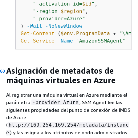
"-activation-id=
$id
"
,

"-region=
$region
"
,

"-provider=Azure"
) 
-Wait
-NoNewWindow
Get-Content
 (
$env:ProgramData
 + 
"\Amaz
Get-Service
-Name
"AmazonSSMAgent"
Asignación de metadatos de
máquinas virtuales en Azure
Al registrar una máquina virtual en Azure mediante el
parámetro
, SSM Agent lee las
-provider Azure
siguientes propiedades del punto de conexión de IMDS
de Azure
(
http://169.254.169.254/metadata/instanc
) y las asigna a los atributos de nodo administrados
e