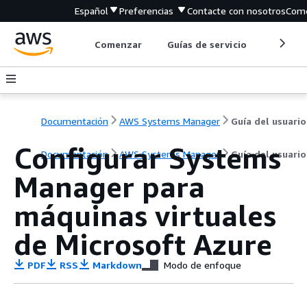
Español
Preferencias
Contacte con nosotros
Come
Comenzar
Guías de servicio
Herrami
Documentación
AWS Systems Manager
Guía del usuario
Configurar Systems
Documentación
AWS Systems Manager
Guía del usuario
Manager para
máquinas virtuales
de Microsoft Azure
PDF
RSS
Markdown
Modo de enfoque