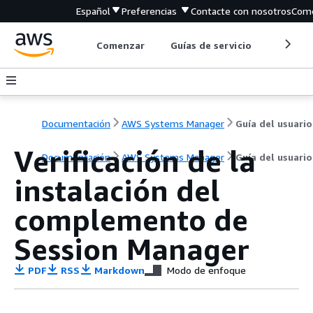
Español
Preferencias
Contacte con nosotros
Come
Comenzar
Guías de servicio
Herrami
Documentación
AWS Systems Manager
Guía del usuario
Verificación de la
Documentación
AWS Systems Manager
Guía del usuario
instalación del
complemento de
Session Manager
PDF
RSS
Markdown
Modo de enfoque