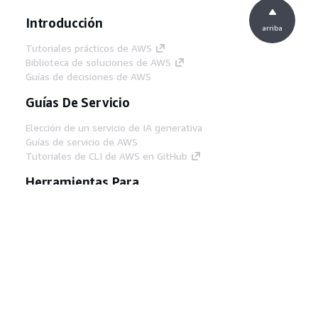
Introducción
arriba
Tutoriales prácticos de AWS
Biblioteca de soluciones de AWS
Guías de decisiones de AWS
Guías De Servicio
Elección de un servicio de IA generativa
Guías de servicio de AWS
Tutoriales de CLI de AWS en GitHub
Herramientas Para
Desarrolladores
Biblioteca de ejemplos de código de AWS
AWS CLI
Centro de creadores en AWS
Blog de herramientas para desarrolladores de
AWS
Enlaces Útiles