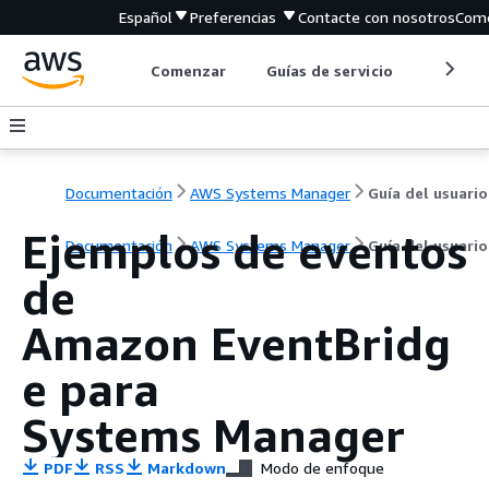
Español
Preferencias
Contacte con nosotros
Come
Comenzar
Guías de servicio
Herrami
Documentación
AWS Systems Manager
Guía del usuario
Ejemplos de eventos
Documentación
AWS Systems Manager
Guía del usuario
de
Amazon EventBridg
e para
Systems Manager
PDF
RSS
Markdown
Modo de enfoque