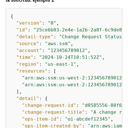
la solicitud: ejemplo 2
{
"version"
: 
"0"
,

"id"
: 
"25ce6b03-2e4e-1a2b-2a8f-6c9de8d2
"detail-type"
: 
"Change Request Status U
"source"
: 
"aws.ssm"
,

"account"
: 
"123456789012"
,

"time"
: 
"2024-10-24T10:51:52Z"
,

"region"
: 
"us-east-1"
,

"resources"
: [

"arn:aws:ssm:us-west-2:123456789012:o
"arn:aws:ssm:us-west-2:123456789012:d
  ],

"detail"
: 
{
"change-request-id"
: 
"d0585556-80f6-4
"change-request-title"
: 
"A change req
"ops-item-id"
: 
"oi-abcdef12345"
,

"ops-item-created-by"
: 
"arn:aws:iam::