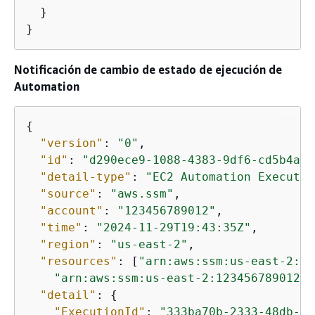
  }

}
Notificación de cambio de estado de ejecución de
Automation
{
"version"
: 
"0"
,

"id"
: 
"d290ece9-1088-4383-9df6-cd5b4ac4
"detail-type"
: 
"EC2 Automation Executio
"source"
: 
"aws.ssm"
,

"account"
: 
"123456789012"
,

"time"
: 
"2024-11-29T19:43:35Z"
,

"region"
: 
"us-east-2"
,

"resources"
: [
"arn:aws:ssm:us-east-2:12
"arn:aws:ssm:us-east-2:123456789012:a
"detail"
: 
{
"ExecutionId"
: 
"333ba70b-2333-48db-b1