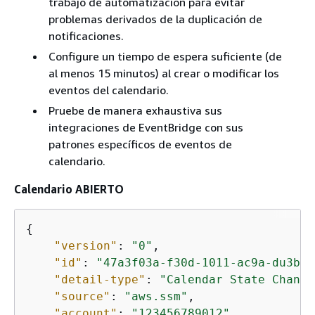
trabajo de automatización para evitar
problemas derivados de la duplicación de
notificaciones.
Configure un tiempo de espera suficiente (de
al menos 15 minutos) al crear o modificar los
eventos del calendario.
Pruebe de manera exhaustiva sus
integraciones de EventBridge con sus
patrones específicos de eventos de
calendario.
Calendario ABIERTO
{
"version"
: 
"0"
,

"id"
: 
"47a3f03a-f30d-1011-ac9a-du3bdE
"detail-type"
: 
"Calendar State Change
"source"
: 
"aws.ssm"
,

"account"
: 
"123456789012"
,
