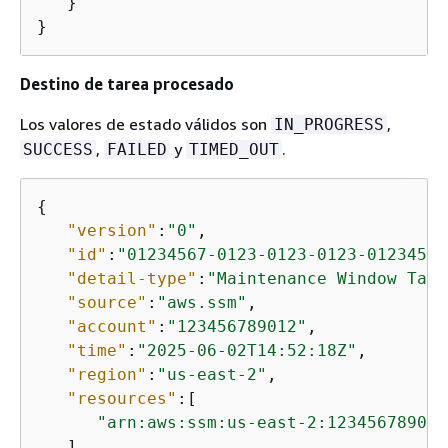
   }

}
Destino de tarea procesado
Los valores de estado válidos son
,
IN_PROGRESS
,
y
.
SUCCESS
FAILED
TIMED_OUT
{
"version"
:
"0"
,

"id"
:
"01234567-0123-0123-0123-01234567
"detail-type"
:
"Maintenance Window Task
"source"
:
"aws.ssm"
,

"account"
:
"123456789012"
,

"time"
:
"2025-06-02T14:52:18Z"
,

"region"
:
"us-east-2"
,

"resources"
:[

"arn:aws:ssm:us-east-2:123456789012
   ],
