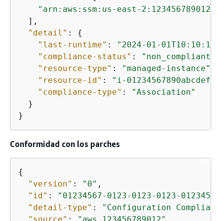
"arn:aws:ssm:us-east-2:123456789012:m
  ],

"detail"
: 
{
"last-runtime"
: 
"2024-01-01T10:10:10Z
"compliance-status"
: 
"non_compliant"
,

"resource-type"
: 
"managed-instance"
,

"resource-id"
: 
"i-01234567890abcdef"
,

"compliance-type"
: 
"Association"
  }

} 
Conformidad con los parches
{
"version"
: 
"0"
,

"id"
: 
"01234567-0123-0123-0123-01234567
"detail-type"
: 
"Configuration Complianc
"source"
: 
"aws.123456789012"
,
