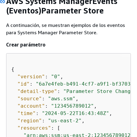
AWS Systems ManagerEvents
(Eventos)Parameter Store
A continuación, se muestran ejemplos de los eventos
para Systems Manager Parameter Store.
Crear parámetro
{
"version"
: 
"0"
,

"id"
: 
"6a7e4feb-b491-4cf7-a9f1-bf370349
"detail-type"
: 
"Parameter Store Change"
"source"
: 
"aws.ssm"
,

"account"
: 
"123456789012"
,

"time"
: 
"2024-05-22T16:43:48Z"
,

"region"
: 
"us-east-2"
,

"resources"
: [

"arn:aws:ssm:us-east-2:123456789012:p