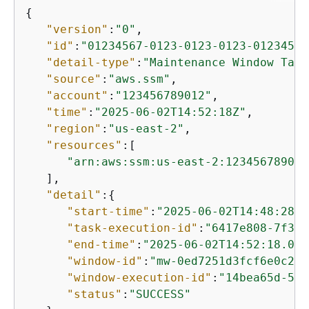
{
"version"
:
"0"
,

"id"
:
"01234567-0123-0123-0123-01234567
"detail-type"
:
"Maintenance Window Task
"source"
:
"aws.ssm"
,

"account"
:
"123456789012"
,

"time"
:
"2025-06-02T14:52:18Z"
,

"region"
:
"us-east-2"
,

"resources"
:[

"arn:aws:ssm:us-east-2:123456789012
   ],

"detail"
:
{
"start-time"
:
"2025-06-02T14:48:28.0
"task-execution-id"
:
"6417e808-7f35-
"end-time"
:
"2025-06-02T14:52:18.083
"window-id"
:
"mw-0ed7251d3fcf6e0c2"
,

"window-execution-id"
:
"14bea65d-5cc
"status"
:
"SUCCESS"