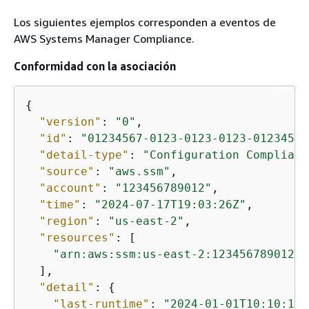
Los siguientes ejemplos corresponden a eventos de
AWS Systems Manager Compliance.
Conformidad con la asociación
{
"version"
: 
"0"
,

"id"
: 
"01234567-0123-0123-0123-01234567
"detail-type"
: 
"Configuration Complianc
"source"
: 
"aws.ssm"
,

"account"
: 
"123456789012"
,

"time"
: 
"2024-07-17T19:03:26Z"
,

"region"
: 
"us-east-2"
,

"resources"
: [

"arn:aws:ssm:us-east-2:123456789012:m
  ],

"detail"
: 
{
"last-runtime"
: 
"2024-01-01T10:10:10Z