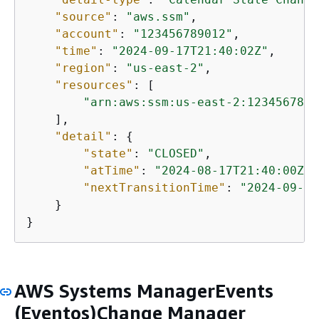
"source"
: 
"aws.ssm"
,

"account"
: 
"123456789012"
,

"time"
: 
"2024-09-17T21:40:02Z"
,

"region"
: 
"us-east-2"
,

"resources"
: [

"arn:aws:ssm:us-east-2:1234567890
    ],

"detail"
: 
{
"state"
: 
"CLOSED"
,

"atTime"
: 
"2024-08-17T21:40:00Z"
,

"nextTransitionTime"
: 
"2024-09-19
    }

}
AWS Systems ManagerEvents
(Eventos)Change Manager