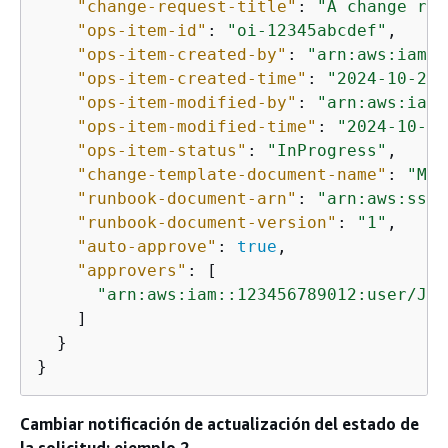
"change-request-title"
: 
"A change req
"ops-item-id"
: 
"oi-12345abcdef"
,

"ops-item-created-by"
: 
"arn:aws:iam::
"ops-item-created-time"
: 
"2024-10-24T
"ops-item-modified-by"
: 
"arn:aws:iam:
"ops-item-modified-time"
: 
"2024-10-24
"ops-item-status"
: 
"InProgress"
,

"change-template-document-name"
: 
"MyC
"runbook-document-arn"
: 
"arn:aws:ssm:
"runbook-document-version"
: 
"1"
,

"auto-approve"
: 
true
,

"approvers"
: [

"arn:aws:iam::123456789012:user/Jan
    ]

  }

}
Cambiar notificación de actualización del estado de