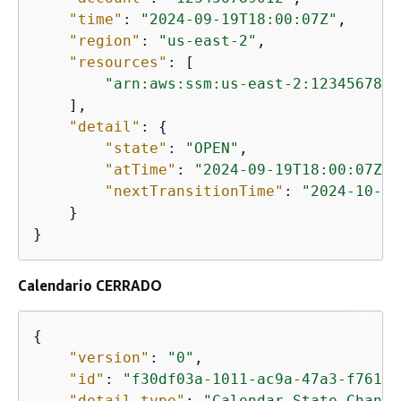
"time"
: 
"2024-09-19T18:00:07Z"
,

"region"
: 
"us-east-2"
,

"resources"
: [

"arn:aws:ssm:us-east-2:1234567890
    ],

"detail"
: 
{
"state"
: 
"OPEN"
,

"atTime"
: 
"2024-09-19T18:00:07Z"
,

"nextTransitionTime"
: 
"2024-10-11
    }

}
Calendario CERRADO
{
"version"
: 
"0"
,

"id"
: 
"f30df03a-1011-ac9a-47a3-f761eE
"detail-type"
: 
"Calendar State Change