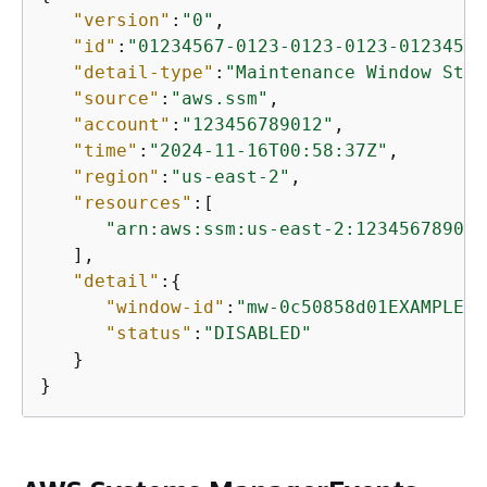
"version"
:
"0"
,

"id"
:
"01234567-0123-0123-0123-01234567
"detail-type"
:
"Maintenance Window Stat
"source"
:
"aws.ssm"
,

"account"
:
"123456789012"
,

"time"
:
"2024-11-16T00:58:37Z"
,

"region"
:
"us-east-2"
,

"resources"
:[

"arn:aws:ssm:us-east-2:123456789012
   ],

"detail"
:
{
"window-id"
:
"mw-0c50858d01EXAMPLE"
,

"status"
:
"DISABLED"
   }

}