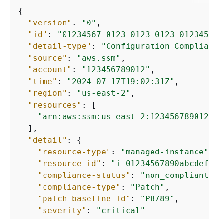
{
"version"
: 
"0"
,

"id"
: 
"01234567-0123-0123-0123-01234567
"detail-type"
: 
"Configuration Complianc
"source"
: 
"aws.ssm"
,

"account"
: 
"123456789012"
,

"time"
: 
"2024-07-17T19:02:31Z"
,

"region"
: 
"us-east-2"
,

"resources"
: [

"arn:aws:ssm:us-east-2:123456789012:m
  ],

"detail"
: 
{
"resource-type"
: 
"managed-instance"
,

"resource-id"
: 
"i-01234567890abcdef"
,

"compliance-status"
: 
"non_compliant"
,

"compliance-type"
: 
"Patch"
,

"patch-baseline-id"
: 
"PB789"
,

"severity"
: 
"critical"