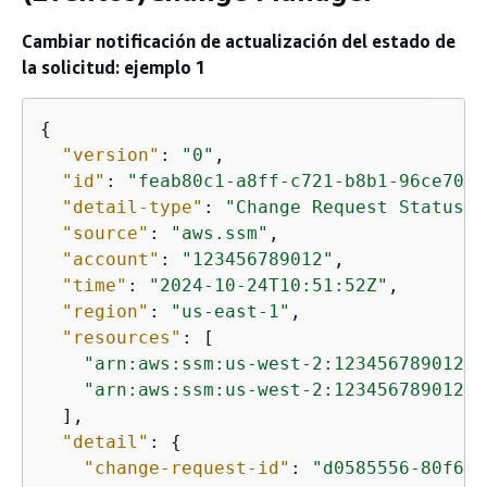
Cambiar notificación de actualización del estado de
la solicitud: ejemplo 1
{
"version"
: 
"0"
,

"id"
: 
"feab80c1-a8ff-c721-b8b1-96ce7093
"detail-type"
: 
"Change Request Status U
"source"
: 
"aws.ssm"
,

"account"
: 
"123456789012"
,

"time"
: 
"2024-10-24T10:51:52Z"
,

"region"
: 
"us-east-1"
,

"resources"
: [

"arn:aws:ssm:us-west-2:123456789012:o
"arn:aws:ssm:us-west-2:123456789012:d
  ],

"detail"
: 
{
"change-request-id"
: 
"d0585556-80f6-4