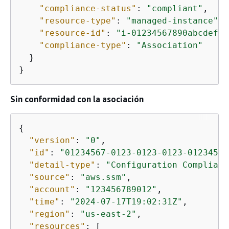
"compliance-status"
: 
"compliant"
,

"resource-type"
: 
"managed-instance"
,

"resource-id"
: 
"i-01234567890abcdef"
,

"compliance-type"
: 
"Association"
  }

}
Sin conformidad con la asociación
{
"version"
: 
"0"
,

"id"
: 
"01234567-0123-0123-0123-01234567
"detail-type"
: 
"Configuration Complianc
"source"
: 
"aws.ssm"
,

"account"
: 
"123456789012"
,

"time"
: 
"2024-07-17T19:02:31Z"
,

"region"
: 
"us-east-2"
,

"resources"
: [
