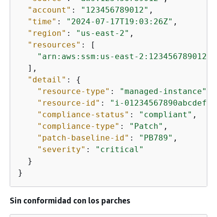
"account"
: 
"123456789012"
,

"time"
: 
"2024-07-17T19:03:26Z"
,

"region"
: 
"us-east-2"
,

"resources"
: [

"arn:aws:ssm:us-east-2:123456789012:m
  ],

"detail"
: 
{
"resource-type"
: 
"managed-instance"
,

"resource-id"
: 
"i-01234567890abcdef"
,

"compliance-status"
: 
"compliant"
,

"compliance-type"
: 
"Patch"
,

"patch-baseline-id"
: 
"PB789"
,

"severity"
: 
"critical"
  }

}
Sin conformidad con los parches