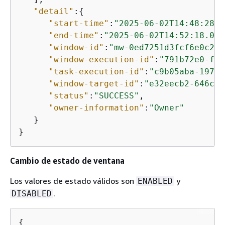
"detail"
:
{
"start-time"
:
"2025-06-02T14:48:28.0
"end-time"
:
"2025-06-02T14:52:18.083
"window-id"
:
"mw-0ed7251d3fcf6e0c2"
,

"window-execution-id"
:
"791b72e0-f0d
"task-execution-id"
:
"c9b05aba-197f-
"window-target-id"
:
"e32eecb2-646c-4
"status"
:
"SUCCESS"
,

"owner-information"
:
"Owner"
   }

}
Cambio de estado de ventana
Los valores de estado válidos son
y
ENABLED
.
DISABLED
{