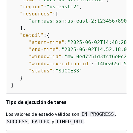
"region"
:
"us-east-2"
,

"resources"
:[

"arn:aws:ssm:us-east-2:123456789012
   ],

"detail"
:
{
"start-time"
:
"2025-06-02T14:48:28.0
"end-time"
:
"2025-06-02T14:52:18.083
"window-id"
:
"mw-0ed7251d3fcf6e0c2"
,

"window-execution-id"
:
"14bea65d-5cc
"status"
:
"SUCCESS"
   }

}
Tipo de ejecución de tarea
Los valores de estado válidos son
,
IN_PROGRESS
,
y
.
SUCCESS
FAILED
TIMED_OUT