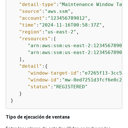
"detail-type"
:
"Maintenance Window Targ
"source"
:
"aws.ssm"
,

"account"
:
"123456789012"
,

"time"
:
"2024-11-16T00:58:37Z"
,

"region"
:
"us-east-2"
,

"resources"
:[

"arn:aws:ssm:us-east-2:123456789012
"arn:aws:ssm:us-east-2:123456789012
   ],

"detail"
:
{
"window-target-id"
:
"e7265f13-3cc5-4
"window-id"
:
"mw-0ed7251d3fcf6e0c2"
,

"status"
:
"REGISTERED"
   }

}
Tipo de ejecución de ventana