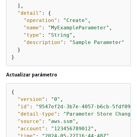
  ],

"detail"
: 
{
"operation"
: 
"Create"
,

"name"
: 
"MyExampleParameter"
,

"type"
: 
"String"
,

"description"
: 
"Sample Parameter"
  }

}
Actualizar parámetro
{
"version"
: 
"0"
,

"id"
: 
"9547ef2d-3b7e-4057-b6cb-5fdf09ee
"detail-type"
: 
"Parameter Store Change"
"source"
: 
"aws.ssm"
,

"account"
: 
"123456789012"
,

"time"
: 
"2024-05-22T16:44:48Z"
,
