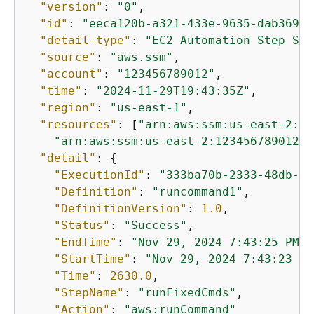
"version"
: 
"0"
,

"id"
: 
"eeca120b-a321-433e-9635-dab36900
"detail-type"
: 
"EC2 Automation Step Sta
"source"
: 
"aws.ssm"
,

"account"
: 
"123456789012"
,

"time"
: 
"2024-11-29T19:43:35Z"
,

"region"
: 
"us-east-1"
,

"resources"
: [
"arn:aws:ssm:us-east-2:12
"arn:aws:ssm:us-east-2:123456789012:a
"detail"
: 
{
"ExecutionId"
: 
"333ba70b-2333-48db-b1
"Definition"
: 
"runcommand1"
,

"DefinitionVersion"
: 
1.0
,

"Status"
: 
"Success"
,

"EndTime"
: 
"Nov 29, 2024 7:43:25 PM"
,

"StartTime"
: 
"Nov 29, 2024 7:43:23 PM
"Time"
: 
2630.0
,

"StepName"
: 
"runFixedCmds"
,

"Action"
: 
"aws:runCommand"