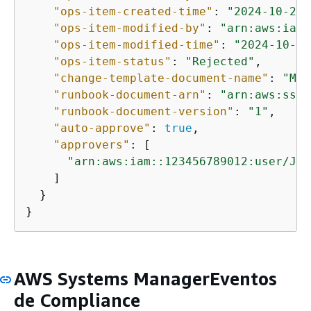
"ops-item-created-time"
: 
"2024-10-24T
"ops-item-modified-by"
: 
"arn:aws:iam:
"ops-item-modified-time"
: 
"2024-10-24
"ops-item-status"
: 
"Rejected"
,

"change-template-document-name"
: 
"MyC
"runbook-document-arn"
: 
"arn:aws:ssm:
"runbook-document-version"
: 
"1"
,

"auto-approve"
: 
true
,

"approvers"
: [

"arn:aws:iam::123456789012:user/Jan
    ]

  }

}
AWS Systems ManagerEventos
de Compliance