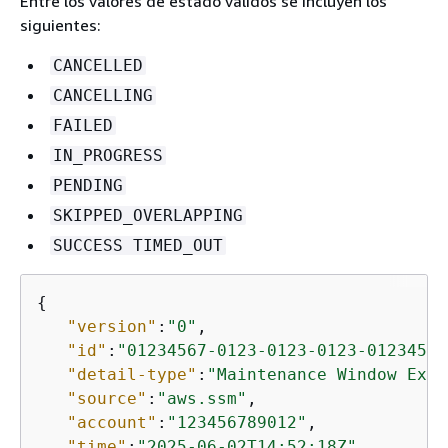
Entre los valores de estado válidos se incluyen los
siguientes:
CANCELLED
CANCELLING
FAILED
IN_PROGRESS
PENDING
SKIPPED_OVERLAPPING
SUCCESS TIMED_OUT
{
"version"
:
"0"
,

"id"
:
"01234567-0123-0123-0123-01234567
"detail-type"
:
"Maintenance Window Exec
"source"
:
"aws.ssm"
,

"account"
:
"123456789012"
,

"time"
:
"2025-06-02T14:52:18Z"
,
