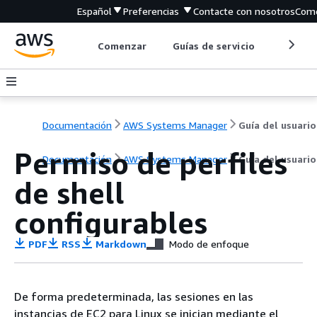
Español
Preferencias
Contacte con nosotros
Come
Comenzar
Guías de servicio
Herrami
Documentación
AWS Systems Manager
Guía del usuario
Permiso de perfiles
Documentación
AWS Systems Manager
Guía del usuario
de shell
configurables
PDF
RSS
Markdown
Modo de enfoque
De forma predeterminada, las sesiones en las
instancias de EC2 para Linux se inician mediante el