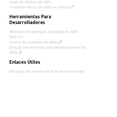
Guías de servicio de AWS
Tutoriales de CLI de AWS en GitHub
Herramientas Para
Desarrolladores
Biblioteca de ejemplos de código de AWS
AWS CLI
Centro de creadores en AWS
Blog de herramientas para desarrolladores de
AWS
Enlaces Útiles
Descarga del servidor MCP de documentación
de AWS
Inicio de sesión en la consola de AWS
AWS re:Post
Privacidad
Términos del sitio
Preferencias de
cookies
© 2026, Amazon Web Services, Inc o
sus afiliados. Todos los derechos reservados.