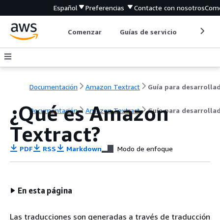
Español
Preferencias
Contacte con nosotros
Come
Comenzar
Guías de servicio
Herrami
Documentación
Amazon Textract
¿Qué es Amazon
Documentación
Amazon Textract
Guía para desarrolla
Textract?
PDF
RSS
Markdown
Modo de enfoque
En esta página
Las traducciones son generadas a través de traducción