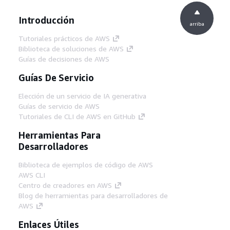
Introducción
arriba
Tutoriales prácticos de AWS
Biblioteca de soluciones de AWS
Guías de decisiones de AWS
Guías De Servicio
Elección de un servicio de IA generativa
Guías de servicio de AWS
Tutoriales de CLI de AWS en GitHub
Herramientas Para
Desarrolladores
Biblioteca de ejemplos de código de AWS
AWS CLI
Centro de creadores en AWS
Blog de herramientas para desarrolladores de
AWS
Enlaces Útiles