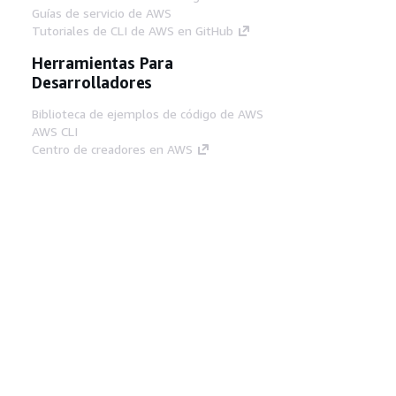
Guías de servicio de AWS
Tutoriales de CLI de AWS en GitHub
Herramientas Para
Desarrolladores
Biblioteca de ejemplos de código de AWS
AWS CLI
Centro de creadores en AWS
Blog de herramientas para desarrolladores de
AWS
Enlaces Útiles
Descarga del servidor MCP de documentación
de AWS
Inicio de sesión en la consola de AWS
AWS re:Post
Privacidad
Términos del sitio
Preferencias de
cookies
© 2026, Amazon Web Services, Inc o
sus afiliados. Todos los derechos reservados.