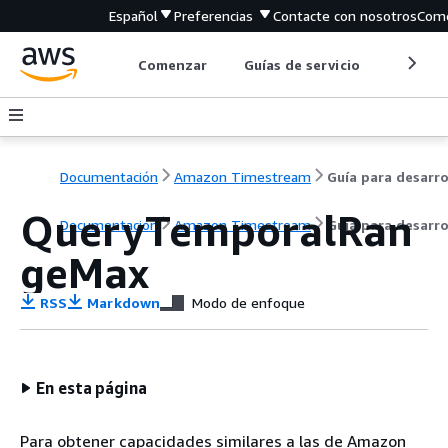
Español
Preferencias
Contacte con nosotros
Come
Comenzar
Guías de servicio
Herrami
Documentación
Amazon Timestream
QueryTemporalRan
Documentación
Amazon Timestream
Guía para desarr
geMax
RSS
Markdown
Modo de enfoque
En esta página
Para obtener capacidades similares a las de Amazon