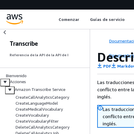
Comenzar
Guías de servicio
Documentaci
Transcribe
Descr
Documentaci
Referencia de la API de la API de I
PDF
Markdo
Bienvenido
Acciones
Las traducciones
conflicto entre l
Amazon Transcribe Service
inglés.
CreateCallAnalyticsCategory
CreateLanguageModel
Las traduccio
CreateMedicalVocabulary
CreateVocabulary
conflicto entre
CreateVocabularyFilter
inglés.
DeleteCallAnalyticsCategory
DeleteCallAnalyticsJob