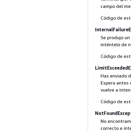
campo del men
Código de es
InternalFailure
Se produjo un 
inténtelo de 
Código de es
LimitExceededE
Has enviado d
Espera antes d
vuelve a inten
Código de es
NotFoundExcep
No encontramo
correcto e int