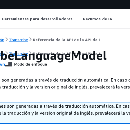
Herramientas para desarrolladores
Recursos de IA
ón
Transcribe
Referencia de la API de la API de I
ibeLanguageModel
ón
Transcribe
Referencia de la API de la API de I
wn
Modo de enfoque
 son generadas a través de traducción automática. En caso 
a traducción y la version original de inglés, prevalecerá la ver
nes son generadas a través de traducción automática. En ca
 la traducción y la version original de inglés, prevalecerá la v