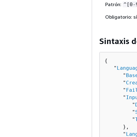
Patrón:
^[0-
Obligatorio: sí
Sintaxis d
{
   "
Langua
      "
Bas
      "
Cre
      "
Fai
      "
Inp
         "
         "
         "
      },

      "
Lan