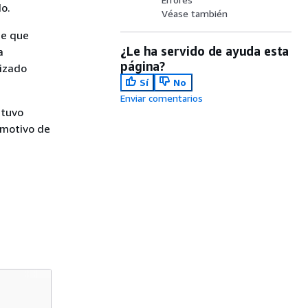
o.
Véase también
se que
¿Le ha servido de ayuda esta
a
página?
lizado
Sí
No
Enviar comentarios
 tuvo
 motivo de