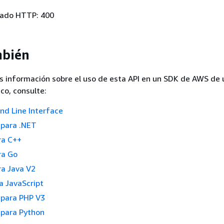
tado HTTP: 400
mbién
s información sobre el uso de esta API en un SDK de AWS de 
co, consulte:
 Line Interface
para .NET
ra C++
ra Go
a Java V2
 JavaScript
para PHP V3
para Python