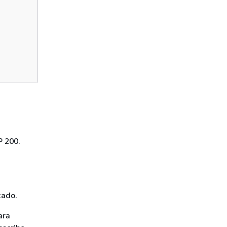
P 200.
cado.
ara