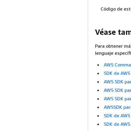
Código de es
Véase ta
Para obtener má
lenguaje específi
AWS Command
SDK de AWS 
AWS SDK pa
AWS SDK pa
AWS SDK par
AWSSDK para
SDK de AWS 
SDK de AWS 