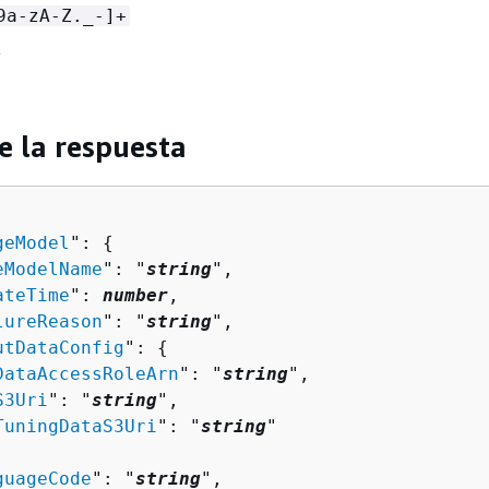
9a-zA-Z._-]+
e la respuesta
geModel
": 
{
eModelName
": "
string
",

ateTime
": 
number
,

lureReason
": "
string
",

utDataConfig
": 
{
DataAccessRoleArn
": "
string
",

S3Uri
": "
string
",

TuningDataS3Uri
": "
string
"

guageCode
": "
string
",
