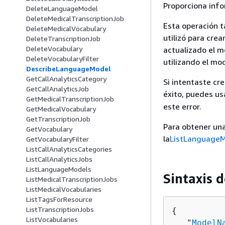
Proporciona info
DeleteLanguageModel
DeleteMedicalTranscriptionJob
Esta operación t
DeleteMedicalVocabulary
utilizó para cre
DeleteTranscriptionJob
DeleteVocabulary
actualizado el 
DeleteVocabularyFilter
utilizando el mo
DescribeLanguageModel
GetCallAnalyticsCategory
Si intentaste cr
GetCallAnalyticsJob
éxito, puedes us
GetMedicalTranscriptionJob
este error.
GetMedicalVocabulary
GetTranscriptionJob
Para obtener una
GetVocabulary
la
ListLanguage
GetVocabularyFilter
ListCallAnalyticsCategories
ListCallAnalyticsJobs
ListLanguageModels
Sintaxis d
ListMedicalTranscriptionJobs
ListMedicalVocabularies
ListTagsForResource
ListTranscriptionJobs
{
ListVocabularies
   "
ModelN