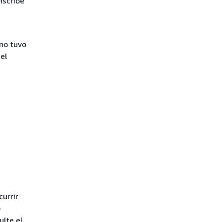
nscribe
 no tuvo
el
urrir
o
ulte el