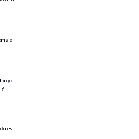
lema e
largo.
 y
ado es