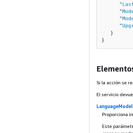
      "
Las
      "
Mod
      "
Mod
      "
Upg
   }

}
Elementos
Si la acción se 
El servicio devu
LanguageModel
Proporciona i
Este parámetr