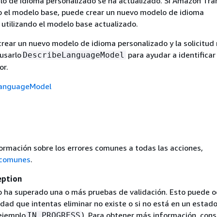
lo de idioma personalizado se ha actualizado. Si Amazon Tra
o el modelo base, puede crear un nuevo modelo de idioma
 utilizando el modelo base actualizado.
crear un nuevo modelo de idioma personalizado y la solicitud
usarlo
para ayudar a identificar 
DescribeLanguageModel
or.
anguageModel
ormación sobre los errores comunes a todas las acciones,
 comunes
.
eption
no ha superado una o más pruebas de validación. Esto puede oc
dad que intentas eliminar no existe o si no está en un estad
 ejemplo
). Para obtener más información, cons
IN PROGRESS