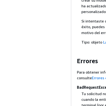
crear su mode
ha actualizad
personalizado
Si intentaste 
éxito, puedes 
motivo del err
Tipo: objeto
L
Errores
Para obtener inf
consulte
Errores
BadRequestExc
Tu solicitud 
cuando la enti
terminal (por