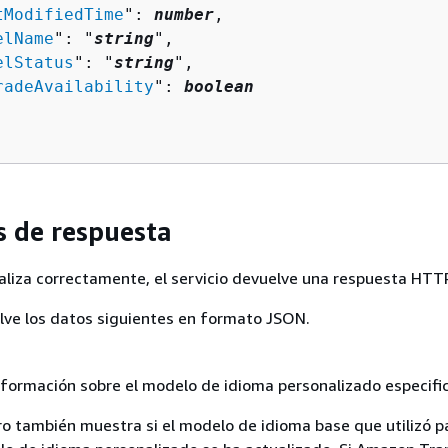
tModifiedTime
": 
number
,

elName
": "
string
",

elStatus
": "
string
",

radeAvailability
": 
boolean
 de respuesta
realiza correctamente, el servicio devuelve una respuesta HTT
elve los datos siguientes en formato JSON.
nformación sobre el modelo de idioma personalizado especifi
o también muestra si el modelo de idioma base que utilizó p