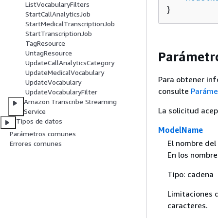
ListVocabularyFilters
}
StartCallAnalyticsJob
StartMedicalTranscriptionJob
StartTranscriptionJob
TagResource
UntagResource
Parámetro
UpdateCallAnalyticsCategory
UpdateMedicalVocabulary
Para obtener inf
UpdateVocabulary
consulte
Paráme
UpdateVocabularyFilter
Amazon Transcribe Streaming
La solicitud ace
Service
Tipos de datos
ModelName
Parámetros comunes
El nombre del
Errores comunes
En los nombre
Tipo: cadena
Limitaciones 
caracteres.