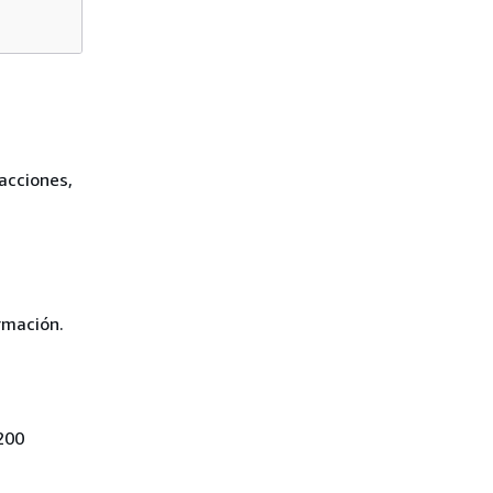
acciones,
rmación.
200