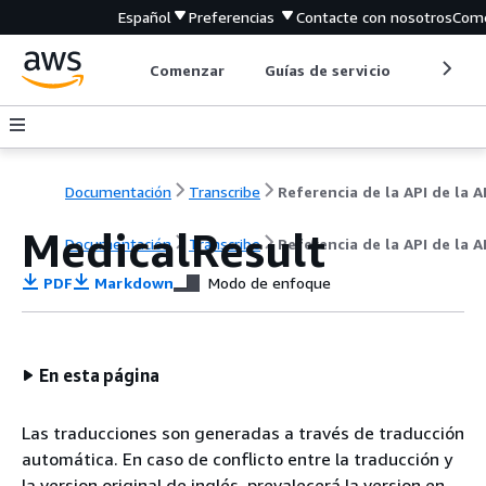
Español
Preferencias
Contacte con nosotros
Come
Comenzar
Guías de servicio
Herrami
Documentación
Transcribe
MedicalResult
Documentación
Transcribe
Referencia de la API de la AP
PDF
Markdown
Modo de enfoque
En esta página
Las traducciones son generadas a través de traducción
automática. En caso de conflicto entre la traducción y
la version original de inglés, prevalecerá la version en