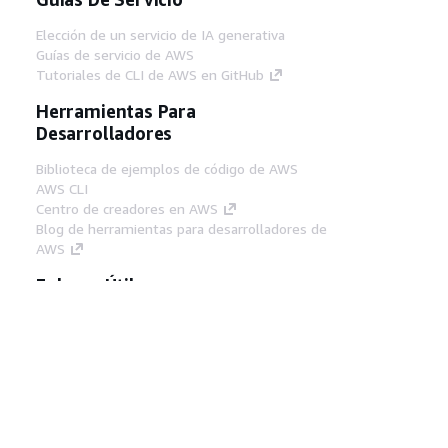
Elección de un servicio de IA generativa
Guías de servicio de AWS
Tutoriales de CLI de AWS en GitHub
Herramientas Para
Desarrolladores
Biblioteca de ejemplos de código de AWS
AWS CLI
Centro de creadores en AWS
Blog de herramientas para desarrolladores de
AWS
Enlaces Útiles
Descarga del servidor MCP de documentación
de AWS
Inicio de sesión en la consola de AWS
AWS re:Post
Privacidad
Términos del sitio
Preferencias de