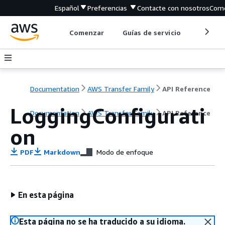
Español
Preferencias
Contacte con nosotros
Come
Comenzar
Guías de servicio
Herrami
Documentation
AWS Transfer Family
API Reference
LoggingConfigurati
Documentation
AWS Transfer Family
API Reference
on
PDF
Markdown
Modo de enfoque
En esta página
Esta página no se ha traducido a su idioma.