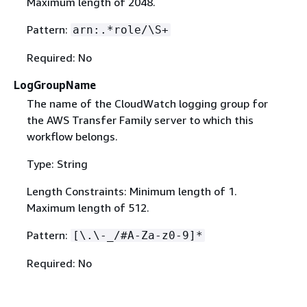
Maximum length of 2048.
Pattern:
arn:.*role/\S+
Required: No
LogGroupName
The name of the CloudWatch logging group for
the AWS Transfer Family server to which this
workflow belongs.
Type: String
Length Constraints: Minimum length of 1.
Maximum length of 512.
Pattern:
[\.\-_/#A-Za-z0-9]*
Required: No