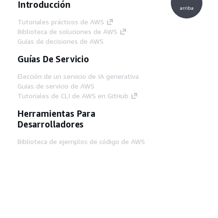
Introducción
arriba
Tutoriales prácticos de AWS
Biblioteca de soluciones de AWS
Guías de decisiones de AWS
Guías De Servicio
Elección de un servicio de IA generativa
Guías de servicio de AWS
Tutoriales de CLI de AWS en GitHub
Herramientas Para
Desarrolladores
Biblioteca de ejemplos de código de AWS
AWS CLI
Centro de creadores en AWS
Blog de herramientas para desarrolladores de
AWS
Enlaces Útiles
Descarga del servidor MCP de documentación