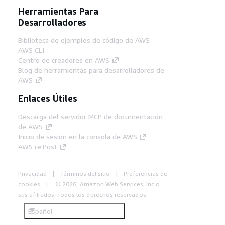
Herramientas Para
Desarrolladores
Biblioteca de ejemplos de código de AWS
AWS CLI
Centro de creadores en AWS
Blog de herramientas para desarrolladores de
AWS
Enlaces Útiles
Descarga del servidor MCP de documentación
de AWS
Inicio de sesión en la consola de AWS
AWS re:Post
Privacidad
Términos del sitio
Preferencias de
cookies
© 2026, Amazon Web Services, Inc o
sus afiliados. Todos los derechos reservados.
Español