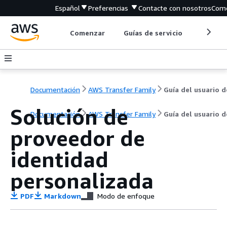
Español
Preferencias
Contacte con nosotros
Come
Comenzar
Guías de servicio
Herrami
Documentación
AWS Transfer Family
Guía del usuario d
Solución de
Documentación
AWS Transfer Family
Guía del usuario d
proveedor de
identidad
personalizada
PDF
Markdown
Modo de enfoque