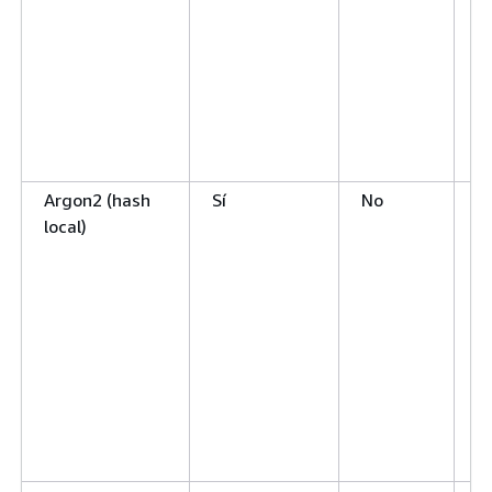
Argon2 (hash
Sí
No
N
local)