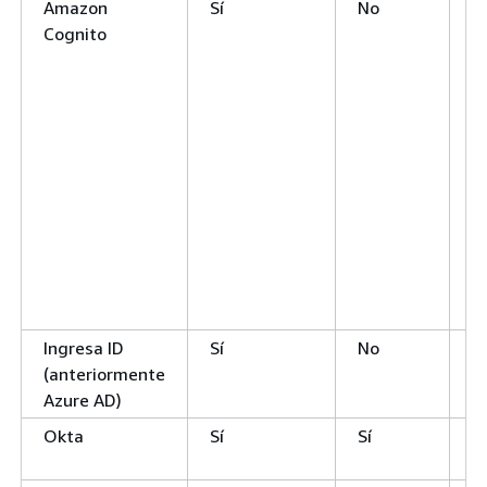
Amazon
Sí
No
Sí
Cognito
Ingresa ID
Sí
No
N
(anteriormente
Azure AD)
Okta
Sí
Sí
Sí