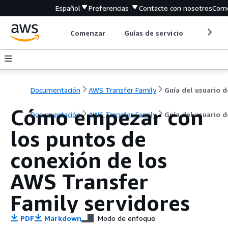
Español
Preferencias
Contacte con nosotros
Come
Comenzar
Guías de servicio
Herrami
Documentación
AWS Transfer Family
Guía del usuario d
Cómo empezar con
Documentación
AWS Transfer Family
Guía del usuario d
los puntos de
conexión de los
AWS Transfer
Family servidores
PDF
Markdown
Modo de enfoque