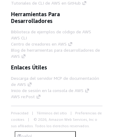
Tutoriales de CLI de AWS en GitHub
Herramientas Para
Desarrolladores
Biblioteca de ejemplos de código de AWS
AWS CLI
Centro de creadores en AWS
Blog de herramientas para desarrolladores de
AWS
Enlaces Útiles
Descarga del servidor MCP de documentación
de AWS
Inicio de sesión en la consola de AWS
AWS re:Post
Privacidad
Términos del sitio
Preferencias de
cookies
© 2026, Amazon Web Services, Inc o
sus afiliados. Todos los derechos reservados.
Español