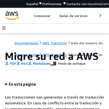
Español
Preferencias
Contacte con nosotros
Come
Comenzar
Guías de servicio
Herrami
Documentación
AWS Transform
Guía del usuario de
Migre su red a AWS
Documentación
AWS Transform
Guía del usuario de
PDF
RSS
Markdown
Modo de enfoque
En esta página
Las traducciones son generadas a través de traducción
automática. En caso de conflicto entre la traducción y
la version original de inglés, prevalecerá la version en