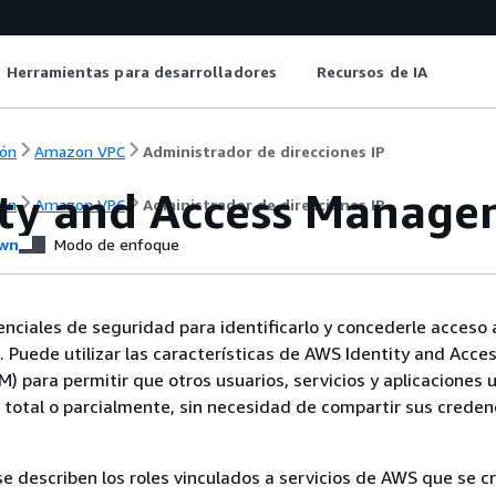
Herramientas para desarrolladores
Recursos de IA
ón
Amazon VPC
Administrador de direcciones IP
ity and Access Manage
ón
Amazon VPC
Administrador de direcciones IP
wn
Modo de enfoque
enciales de seguridad para identificarlo y concederle acceso 
 Puede utilizar las características de AWS Identity and Acce
 para permitir que otros usuarios, servicios y aplicaciones 
total o parcialmente, sin necesidad de compartir sus creden
se describen los roles vinculados a servicios de AWS que se c