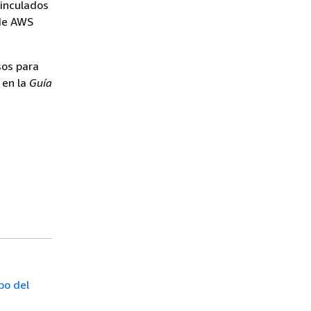
vinculados
 de AWS
sos para
en la
Guía
po del