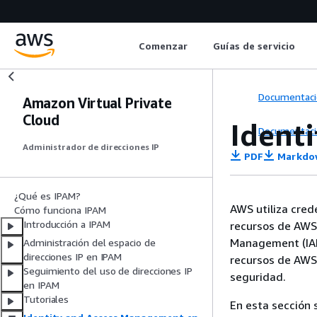
Comenzar
Guías de servicio
Documentaci
Amazon Virtual Private
Cloud
Ident
Documentaci
Administrador de direcciones IP
PDF
Markdo
¿Qué es IPAM?
AWS utiliza cred
Cómo funciona IPAM
Introducción a IPAM
recursos de AWS.
Management (IAM)
Administración del espacio de
direcciones IP en IPAM
recursos de AWS 
Seguimiento del uso de direcciones IP
seguridad.
en IPAM
Tutoriales
En esta sección 