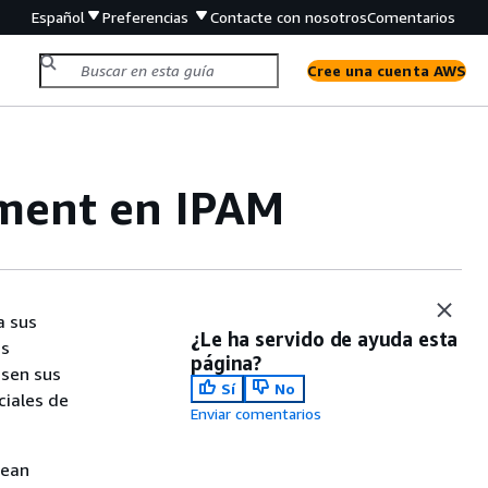
Español
Preferencias
Contacte con nosotros
Comentarios
Cree una cuenta AWS
ment en IPAM
a sus
¿Le ha servido de ayuda esta
ss
página?
usen sus
Sí
No
ciales de
Enviar comentarios
rean