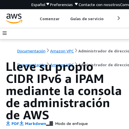
Español
Preferencias
Contacte con nosotros
Come
Comenzar
Guías de servicio
Herrami
Documentación
Amazon VPC
Lleve su propio
Documentación
Amazon VPC
Administrador de direcci
CIDR IPv6 a IPAM
mediante la consola
de administración
de AWS
PDF
Markdown
Modo de enfoque