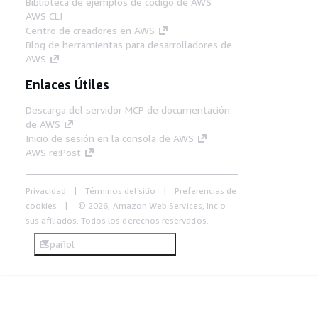
Biblioteca de ejemplos de código de AWS
AWS CLI
Centro de creadores en AWS
Blog de herramientas para desarrolladores de
AWS
Enlaces Útiles
Descarga del servidor MCP de documentación
de AWS
Inicio de sesión en la consola de AWS
AWS re:Post
Privacidad
Términos del sitio
Preferencias de
cookies
© 2026, Amazon Web Services, Inc o
sus afiliados. Todos los derechos reservados.
Español