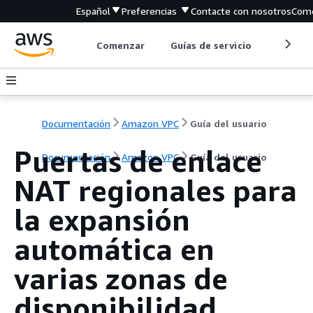
Español
Preferencias
Contacte con nosotros
Come
Comenzar
Guías de servicio
Herrami
Documentación
Amazon VPC
Guía del usuario
Puertas de enlace
Documentación
Amazon VPC
Guía del usuario
NAT regionales para
la expansión
automática en
varias zonas de
disponibilidad