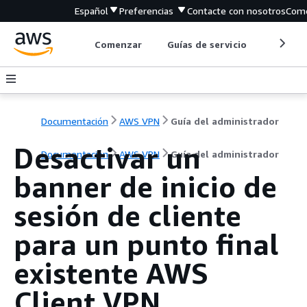
Español
Preferencias
Contacte con nosotros
Come
Comenzar
Guías de servicio
Herrami
Documentación
AWS VPN
Guía del administrador
Desactivar un
Documentación
AWS VPN
Guía del administrador
banner de inicio de
sesión de cliente
para un punto final
existente AWS
Client VPN