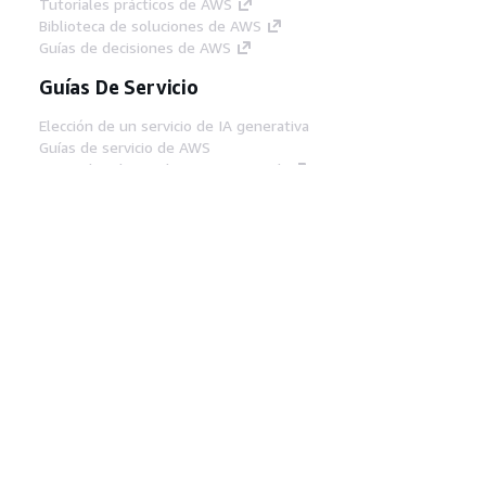
Tutoriales prácticos de AWS
Biblioteca de soluciones de AWS
Guías de decisiones de AWS
Guías De Servicio
Elección de un servicio de IA generativa
Guías de servicio de AWS
Tutoriales de CLI de AWS en GitHub
Herramientas Para
Desarrolladores
Biblioteca de ejemplos de código de AWS
AWS CLI
Centro de creadores en AWS
Blog de herramientas para desarrolladores de
AWS
Enlaces Útiles
Descarga del servidor MCP de documentación
de AWS
Inicio de sesión en la consola de AWS